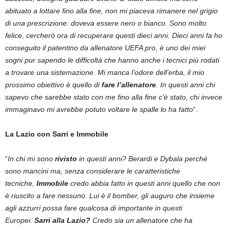
abituato a lottare fino alla fine, non mi piaceva rimanere nel grigio
di una prescrizione: doveva essere nero o bianco. Sono molto
felice, cercherò ora di recuperare questi dieci anni. Dieci anni fa ho
conseguito il patentino da allenatore UEFA pro, è uno dei miei
sogni pur sapendo le difficoltà che hanno anche i tecnici più rodati
a trovare una sistemazione. Mi manca l’odore dell’erba, il mio
prossimo obiettivo è quello di
fare l’allenatore
. In questi anni chi
sapevo che sarebbe stato con me fino alla fine c’è stato, chi invece
immaginavo mi avrebbe potuto voltare le spalle lo ha fatto
“.
La Lazio con Sarri e Immobile
“
In chi mi sono
rivisto
in questi anni? Berardi e Dybala perché
sono mancini ma, senza considerare le caratteristiche
tecniche,
Immobile
credo abbia fatto in questi anni quello che non
è riuscito a fare nessuno. Lui è il bomber, gli auguro che insieme
agli azzurri possa fare qualcosa di importante in questi
Europei.
Sarri alla Lazio?
Credo sia un allenatore che ha