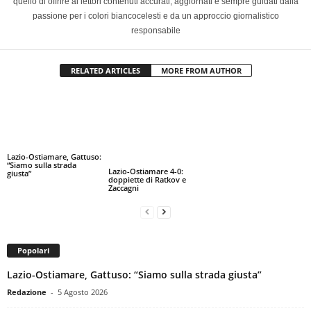
quello di offrire ai lettori contenuti accurati, aggiornati e sempre guidati dalla
passione per i colori biancocelesti e da un approccio giornalistico
responsabile
RELATED ARTICLES
MORE FROM AUTHOR
Lazio-Ostiamare, Gattuso:
“Siamo sulla strada
Lazio-Ostiamare 4-0:
giusta”
doppiette di Ratkov e
Zaccagni
Popolari
Lazio-Ostiamare, Gattuso: “Siamo sulla strada giusta”
Redazione
-
5 Agosto 2026