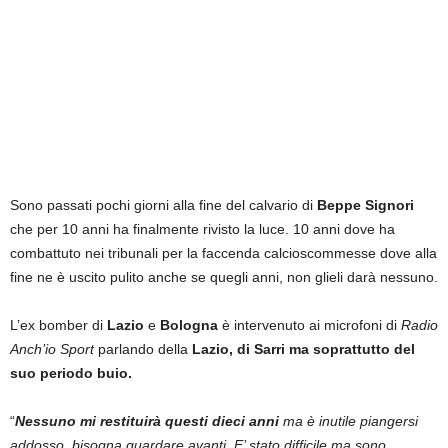
Sono passati pochi giorni alla fine del calvario di
Beppe Signori
che per 10 anni ha finalmente rivisto la luce. 10 anni dove ha
combattuto nei tribunali per la faccenda calcioscommesse dove alla
fine ne è uscito pulito anche se quegli anni, non glieli darà nessuno.
L’ex bomber di
Lazio
e
Bologna
è intervenuto ai microfoni di
Radio
Anch’io Sport
parlando della
Lazio, di Sarri ma soprattutto del
suo periodo buio.
“
Nessuno mi restituirà questi dieci anni
ma è inutile piangersi
addosso, bisogna guardare avanti. E’ stato difficile ma sono