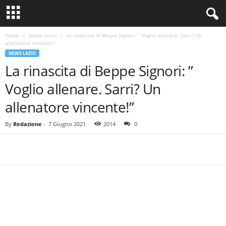
Home
News Lazio
La rinascita di Beppe Signori: ” Voglio allenare. Sarri? Un
allenatore vincente!”
NEWS LAZIO
La rinascita di Beppe Signori: ”
Voglio allenare. Sarri? Un
allenatore vincente!”
By
Redazione
-
7 Giugno 2021
2014
0