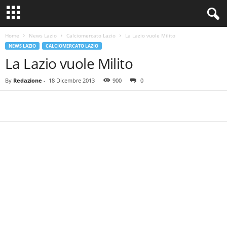
Home
News Lazio
Calciomercato Lazio
La Lazio vuole Milito
NEWS LAZIO
CALCIOMERCATO LAZIO
La Lazio vuole Milito
By
Redazione
-
18 Dicembre 2013
900
0