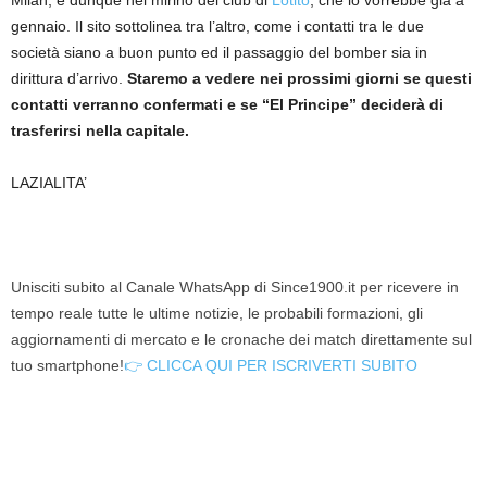
Milan, è dunque nel mirino del club di
Lotito
, che lo vorrebbe già a
gennaio. Il sito sottolinea tra l’altro, come i contatti tra le due
società siano a buon punto ed il passaggio del bomber sia in
dirittura d’arrivo.
Staremo a vedere nei prossimi giorni se questi
contatti verranno confermati e se “El Principe” deciderà di
trasferirsi nella capitale.
LAZIALITA’
Unisciti subito al Canale WhatsApp di Since1900.it per ricevere in
tempo reale tutte le ultime notizie, le probabili formazioni, gli
aggiornamenti di mercato e le cronache dei match direttamente sul
tuo smartphone!
👉 CLICCA QUI PER ISCRIVERTI SUBITO