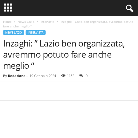
Home
News Lazio
Intervista
Inzaghi: ” Lazio ben organizzata, avremmo potuto
fare anche meglio “
NEWS LAZIO
INTERVISTA
Inzaghi: ” Lazio ben organizzata,
avremmo potuto fare anche
meglio “
By
Redazione
-
19 Gennaio 2024
1152
0