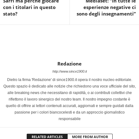
Sarri ma perchè giocare
Mediaset: “In tutte le
con i titolari in questo
esperienze negative ci
stato?
sono degli insegnamenti”
Redazione
http://www.since1900.it
Dietro la firma 'Redazione' di since1900.it opera il nostro nucleo editoriale.
Questo spazio è dedicato alle notizie che richiedono una voce ufficiale del sito,
alle breaking news che necessitano di rapidità, o ai contributi collettivi che
riflettono il lavoro sinergico del nostro team. Il nostro impegno costante è
quello di offrire ai lettori contenuti accurati, aggiornati e sempre guidati dalla
passione per i colori biancocelesti e da un approccio giornalistico
responsabile
RELATED ARTICLES
MORE FROM AUTHOR