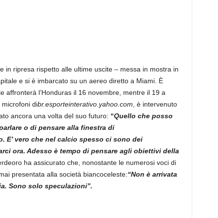
n ripresa rispetto alle ultime uscite – messa in mostra in
itale e si è imbarcato su un aereo diretto a Miami. È
sile affronterà l’Honduras il 16 novembre, mentre il 19 a
 microfoni di
br.esporteinterativo.yahoo.com
, è intervenuto
lato ancora una volta del suo futuro:
“
Quello che posso
arlare o di pensare alla finestra di
io. E’ vero che nel calcio spesso ci sono dei
ci ora. Adesso è tempo di pensare agli obiettivi della
verdeoro ha assicurato che, nonostante le numerosi voci di
 mai presentata alla società biancoceleste:
“Non è arrivata
ia. Sono solo speculazioni”.