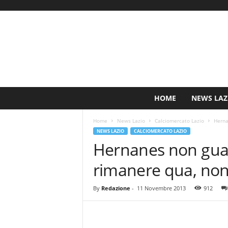
S
HOME
NEWS LAZ
i
n
Home
News Lazio
Calciomercato Lazio
Herna
c
NEWS LAZIO
CALCIOMERCATO LAZIO
e
Hernanes non guard
1
9
rimanere qua, non
0
0
N
By
Redazione
-
11 Novembre 2013
912
o
t
i