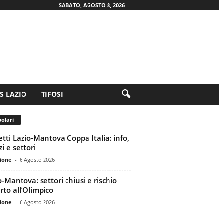
SABATO, AGOSTO 8, 2026
.S LAZIO
TIFOSI
olari
ietti Lazio-Mantova Coppa Italia: info,
i e settori
ione
-
6 Agosto 2026
o-Mantova: settori chiusi e rischio
rto all’Olimpico
ione
-
6 Agosto 2026