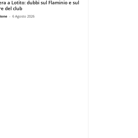
era a Lotito: dubbi sul Flaminio e sul
re del club
ione
-
6 Agosto 2026