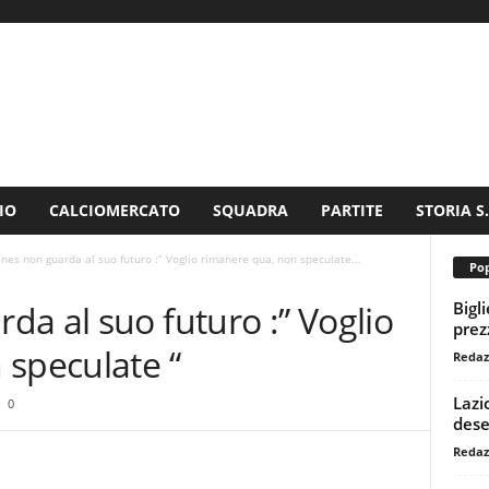
IO
CALCIOMERCATO
SQUADRA
PARTITE
STORIA S
nes non guarda al suo futuro :” Voglio rimanere qua, non speculate...
Pop
Bigl
a al suo futuro :” Voglio
prezz
 speculate “
Redaz
Lazi
0
dese
Redaz