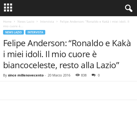
Home
News Lazio
Intervista
Felipe Anderson: “Ronaldo e Kakà i miei idoli. Il
mio cuore è...
NEWS LAZIO
INTERVISTA
Felipe Anderson: “Ronaldo e Kakà
i miei idoli. Il mio cuore è
biancoceleste, resto alla Lazio”
By
since millenovecento
-
20 Marzo 2016
838
0