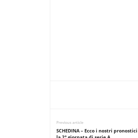
Previous article
SCHEDINA – Ecco i nostri pronostici
la 2° giornata di serie A