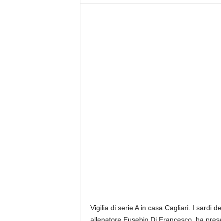
z
i
e
s
s
L
a
z
i
o
Vigilia di serie A in casa Cagliari. I sardi
allenatore Eusebio Di Francesco, ha prese