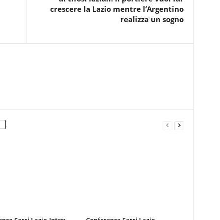
crescere la Lazio mentre l’Argentino
realizza un sogno
nza Sarri Lazio-Inter:
Conferenza Sarri Lazio