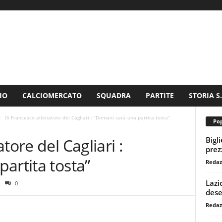
IO
CALCIOMERCATO
SQUADRA
PARTITE
STORIA S
Di Francesco allenatore del Cagliari : “Domani sarà una partita tosta”
Pop
Bigl
tore del Cagliari :
prezz
artita tosta”
Redaz
Lazi
0
dese
Redaz