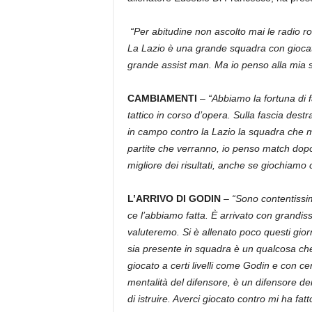
“Per abitudine non ascolto mai le radio r
La Lazio è una grande squadra con giocat
grande assist man. Ma io penso alla mia 
CAMBIAMENTI
–
“Abbiamo la fortuna di 
tattico in corso d’opera. Sulla fascia des
in campo contro la Lazio la squadra che mi
partite che verranno, io penso match dopo
migliore dei risultati, anche se giochiamo
L’ARRIVO DI GODIN
–
“Sono contentissimo
ce l’abbiamo fatta. È arrivato con grandi
valuteremo. Si è allenato poco questi gior
sia presente in squadra è un qualcosa che
giocato a certi livelli come Godin e con c
mentalità del difensore, è un difensore den
di istruire. Averci giocato contro mi ha fat