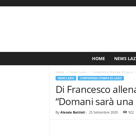
S
HOME
NEWS LAZ
i
n
Home
News Lazio
Conferenza Stampa SS.Lazio
c
NEWS LAZIO
CONFERENZA STAMPA SS.LAZIO
e
Di Francesco allena
1
9
“Domani sarà una p
0
0
N
By
Alessio Battisti
-
25 Settembre 2020
922
o
t
i