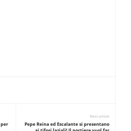
Next article
 per
Pepe Reina ed Escalante si presentano
ai tifosi laziali! Il portiere vuol far