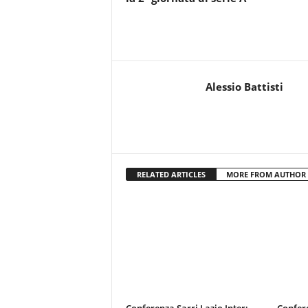
Alessio Battisti
RELATED ARTICLES
MORE FROM AUTHOR
Conferenza Sarri Lazio Inter:
Confere