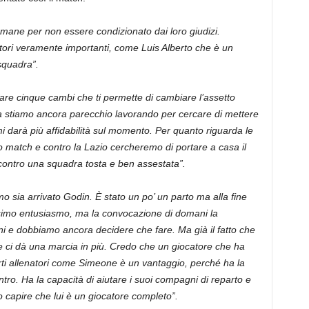
omane per non essere condizionato dai loro giudizi.
ori veramente importanti, come Luis Alberto che è un
squadra”.
fare cinque cambi che ti permette di cambiare l’assetto
tra stiamo ancora parecchio lavorando per cercare di mettere
 darà più affidabilità sul momento. Per quanto riguarda le
 match e contro la Lazio cercheremo di portare a casa il
 contro una squadra tosta e ben assestata”.
 sia arrivato Godin. È stato un po’ un parto ma alla fine
ssimo entusiasmo, ma la convocazione di domani la
ni e dobbiamo ancora decidere che fare. Ma già il fatto che
 ci dà una marcia in più. Credo che un giocatore che ha
erti allenatori come Simeone è un vantaggio, perché ha la
tro. Ha la capacità di aiutare i suoi compagni di reparto e
to capire che lui è un giocatore completo”.