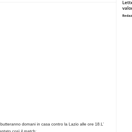
Lett
valo
Redaz
 debutteranno domani in casa contro la Lazio alle ore 18.L’
ntato così il match: