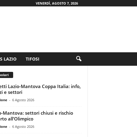
VENERDÌ, AGOSTO 7, 2026
.S LAZIO
TIFOSI
olari
ietti Lazio-Mantova Coppa Italia: info,
i e settori
ione
-
6 Agosto 2026
o-Mantova: settori chiusi e rischio
rto all’Olimpico
ione
-
6 Agosto 2026