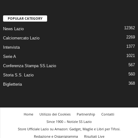
POPULAR CATEGORY
12362
News Lazio
2269
Calciomercato Lazio
1377
Intervista
1021
Serie A
567
Conferenza Stampa SS.Lazio
560
Storia S.S. Lazio
368
Biglietteria
Home
Utilizzo dei Cookies
Partnership
Contatti
Since 1900 – Notizie SS Lazio
Store Ufficiale Lazio su Amazon: Gadget, Maglie e Libri per Tifosi.
Redazione e Organigramma
Risultati Live