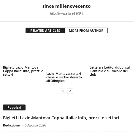
since millenovecento
http://www.since1900.it
RELATED ARTICLES
MORE FROM AUTHOR
Biglietti Lazio-Mantova
Lettera a Lotito: dubbi sul
Coppa Italia: info, prezzi e
Flaminio e sul valore del
Lazio-Mantova: settori
settori
club
chiusi e rischio deserto
all’Olimpico
Popolari
Biglietti Lazio-Mantova Coppa Italia: info, prezzi e settori
Redazione
-
6 Agosto 2026