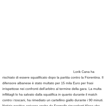
Lorik Cana ha
rischiato di essere squalificato dopo la partita contro la Fiorentina. Il
difensore albanese è stato multato per 15 mila Euro per frasi
irrispettose nei confronti dell’arbitro al termine della gara. La multa
inflittagli lo ha salvato dalla squalifica in quanto durante il match
contro i toscani, ha rimediato un cartellino giallo durante i 90 minuti.
Notizie positive arrivano anche da Formello riguardanti Klose che