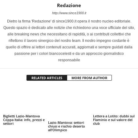
Redazione
http://www.since1900.it
Dietro la firma 'Redazione' di since1900.it opera il nostro nucleo editoriale.
Questo spazio è dedicato alle notizie che richiedono una voce ufficiale del sito,
alle breaking news che necessitano di rapidità, o ai contributi collettivi che
riflettono il lavoro sinergico del nostro team. Il nostro impegno costante è
quello di offrire ai lettori contenuti accurati, aggiornati e sempre guidati dalla
passione per i colori biancocelesti e da un approccio giornalistico
responsabile
RELATED ARTICLES
MORE FROM AUTHOR
Biglietti Lazio-Mantova
Lettera a Lotito: dubbi sul
Coppa Italia: info, prezzi e
Flaminio e sul valore del
Lazio-Mantova: settori
settori
club
chiusi e rischio deserto
all’Olimpico