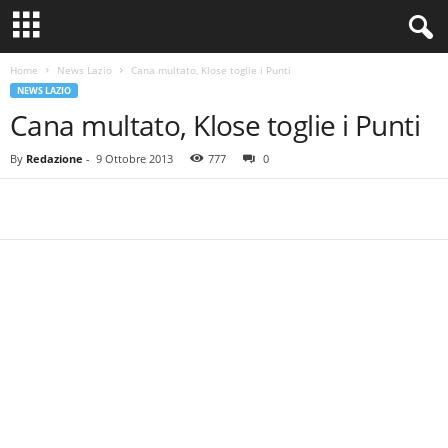
Home
News Lazio
Cana multato, Klose toglie i Punti
NEWS LAZIO
Cana multato, Klose toglie i Punti
By
Redazione
-
9 Ottobre 2013
777
0