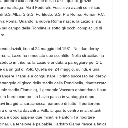
 portare alla sparizione della Lazio, quindi, grazie
accaro naufraga. Ma il Federale Foschi va avanti con il suo
ne di S.S. Alba, S.G.S. Fortitudo, S.S. Pro Roma, Roman F.C.
tiva Roma. Quando la nuova Roma nasce, la Lazio si sta
 sul campo della Rondinella sotto gli occhi compiaciuti di
ro.
cende laziali, fino al 24 maggio del 1931. Nei due derby
ria, la Lazio ha rimediato due sconfitte. Nella stracittadina
seduto in tribuna, la Lazio è andata a pareggiare per 1-1
le da un gol di Volk. Quella del 24 maggio, quindi, è una
frangere il tabù e a conquistare il primo successo nel derby.
ttangolo di gioco dello stadio della Rondinella, ribattezzato
ttuale stadio Flaminio), il generale Vaccaro abbandona il suo
te a bordo campo. La Lazio passa in vantaggio dopo
 tira giù la saracinesca, parando di tutto. Il portierone
ra una volta davanti a Volk, al quarto centro in altrettanti
onda e dopo appena due minuti è Fantoni I a riportare
ar. La tensione è palpabile, l’arbitro Gama riesce a fatica