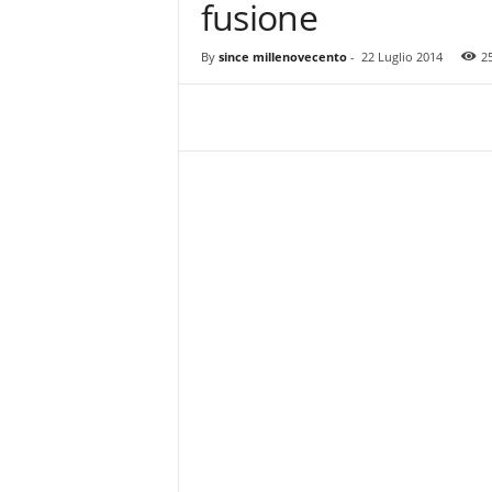
fusione
z
i
e
By
since millenovecento
-
22 Luglio 2014
2
s
s
L
a
z
i
o