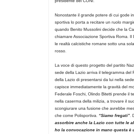
presidente del CONI.
Nonostante il grande potere di cui gode in c
sportiva lo porta a recitare un ruolo marg
quando Benito Mussolini decide che la Ca
chiamare Associazione Sportiva Roma. Il Du
le realtà calcistiche romane sotto una sola 
rosso.
La voce di questo progetto del partito Naz
sede della Lazio arriva il telegramma del F
della Lazio di presentarsi da lui nella sede
capisce immediatamente la gravità del mom
Federale Foschi, Olindo Bitetti prende il
nella caserma della milizia, a trovare il 
scongiurare una fusione che avrebbe messo
che come Polisportiva.
“Siamo fregati”
. 
assorbire anche la Lazio con tutte le al
ho la convocazione in mano questa è u