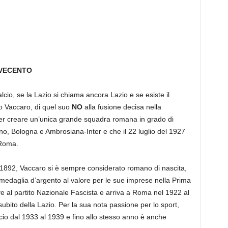
OVECENTO
io, se la Lazio si chiama ancora Lazio e se esiste il
io Vaccaro, di quel suo
NO
alla fusione decisa nella
er creare un’unica grande squadra romana in grado di
ino, Bologna e Ambrosiana-Inter e che il 22 luglio del 1927
 Roma.
l 1892, Vaccaro si è sempre considerato romano di nascita,
edaglia d’argento al valore per le sue imprese nella Prima
e al partito Nazionale Fascista e arriva a Roma nel 1922 al
ubito della Lazio. Per la sua nota passione per lo sport,
io dal 1933 al 1939 e fino allo stesso anno è anche