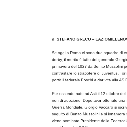
di STEFANO GRECO – LAZIOMILLEN
Se oggi a Roma ci sono due squadre di calc
derby, il merito è tutto del generale Giorg
primavera del 1927 da Benito Mussolini p
contrastare lo strapotere di Juventus, Tor
portò il federale Foschi a dar vita alla AS
Pur essendo nato ad Asti il 12 ottobre de
non di adozione. Dopo aver ottenuto una m
Guerra Mondiale, Giorgio Vaccaro si iscriv
seguito di Benito Mussolini e si innamora s
viene nominato Presidente della Federcalc