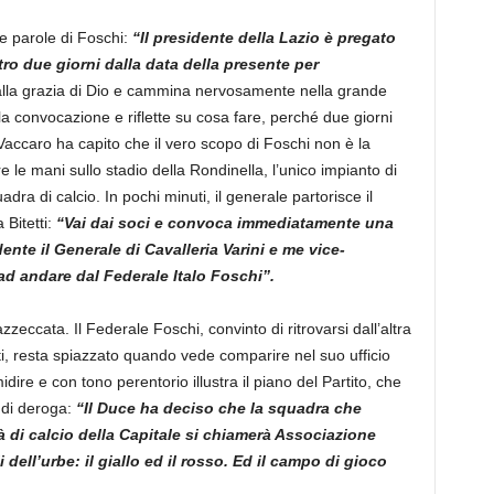
e parole di Foschi:
“Il presidente della Lazio è pregato
tro due giorni dalla data della presente per
i dalla grazia di Dio e cammina nervosamente nella grande
la convocazione e riflette su cosa fare, perché due giorni
Vaccaro ha capito che il vero scopo di Foschi non è la
 le mani sullo stadio della Rondinella, l’unico impianto di
a di calcio. In pochi minuti, il generale partorisce il
 Bitetti:
“Vai dai soci e convoca immediatamente una
ente il Generale di Cavalleria Varini e me vice-
ad andare dal Federale Italo Foschi”.
zeccata. Il Federale Foschi, convinto di ritrovarsi dall’altra
enti, resta spiazzato quando vede comparire nel suo ufficio
midire e con tono perentorio illustra il piano del Partito, che
 di deroga:
“Il Duce ha deciso che la squadra che
tà di calcio della Capitale si chiamerà Associazione
dell’urbe: il giallo ed il rosso. Ed il campo di gioco