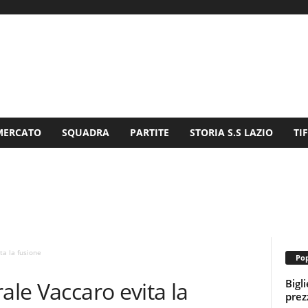
MERCATO
SQUADRA
PARTITE
STORIA S.S LAZIO
TI
ta la fusione
Pop
Bigl
ale Vaccaro evita la
prezz