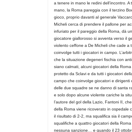
a tenere in mano le redini dell’incontro. A
mano, la Roma pareggia con il terzino Bodin
gioco, proprio davanti al generale Vacca
Micheli cerca di prendere il pallone per a
infuriato per il pareggio della Roma, dà un
giocatore giallorosso si avventa verso il g
violento ceffone a De Micheli che cade a 
coinvolge tutti i giocatori in campo. L’arb
che la situazione degeneri fischia con anti
siano calmati, alcuni giocatori della Rom
protetto da Sclavi e da tutti i giocatori dell
campo che coinvolge giocatori e dirigenti d
delle due squadre se ne danno di santa rag
e solo dopo alcune violente cariche la situa
l’autore del gol della Lazio, Fantoni II, che
della Roma viene ricoverato in ospedale 
il risultato di 2-2, ma squalifica sia il c
squalifiche a quattro giocatori della Roma
nessuna sanzione… e quando il 23 ottobre