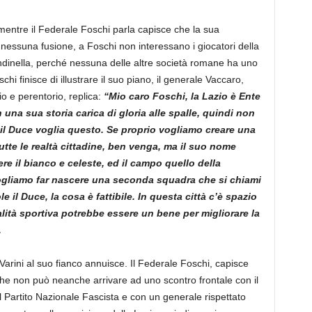
mentre il Federale Foschi parla capisce che la sua
nessuna fusione, a Foschi non interessano i giocatori della
ondinella, perché nessuna delle altre società romane ha uno
 finisce di illustrare il suo piano, il generale Vaccaro,
io e perentorio, replica:
“Mio caro Foschi, la Lazio è Ente
una sua storia carica di gloria alle spalle, quindi non
il Duce voglia questo. Se proprio vogliamo creare una
te le realtà cittadine, ben venga, ma il suo nome
re il bianco e celeste, ed il campo quello della
ogliamo far nascere una seconda squadra che si chiami
l Duce, la cosa è fattibile. In questa città c’è spazio
lità sportiva potrebbe essere un bene per migliorare la
.
Varini al suo fianco annuisce. Il Federale Foschi, capisce
che non può neanche arrivare ad uno scontro frontale con il
Partito Nazionale Fascista e con un generale rispettato