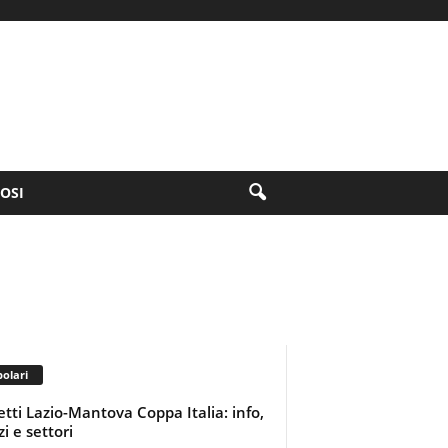
FOSI
olari
ietti Lazio-Mantova Coppa Italia: info,
i e settori