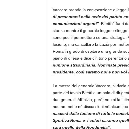
Vaccaro prende la convocazione e legge l
di presentarsi nella sede del partito en
comunicazioni urgenti”
. Bitetti è fuor
stanza mentre il generale legge e rilegge 
sono pochi per mettere su una strategia. 
fusione, ma cancellare la Lazio per mettere
Roma in grado di ospitare una grande squadr
piano di difesa e dice cin tono perentorio a
riunione straordinaria. Nominate presid
presidente, così saremo noi e non voi 
La mossa del generale Vaccaro, si rivela az
parte del tavolo Bitetti e un paio di dirig
due generali. All’inizio, però, non si fa inti
non ammette né discussioni né alcun tipo
nascerà dalla fusione di tutte le socie
Sportiva Roma e i colori saranno quelli 
sarà quello della Rondinella”.