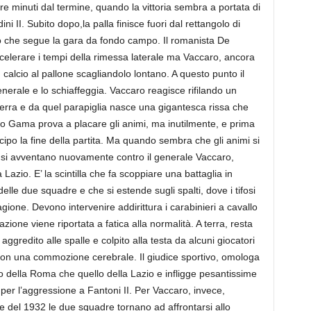
 tre minuti dal termine, quando la vittoria sembra a portata di
i II. Subito dopo,la palla finisce fuori dal rettangolo di
ro che segue la gara da fondo campo. Il romanista De
ccelerare i tempi della rimessa laterale ma Vaccaro, ancora
 calcio al pallone scagliandolo lontano. A questo punto il
enerale e lo schiaffeggia. Vaccaro reagisce rifilando un
terra e da quel parapiglia nasce una gigantesca rissa che
itro Gama prova a placare gli animi, ma inutilmente, e prima
cipo la fine della partita. Ma quando sembra che gli animi si
a si avventano nuovamente contro il generale Vaccaro,
a Lazio. E’ la scintilla che fa scoppiare una battaglia in
elle due squadre e che si estende sugli spalti, dove i tifosi
ione. Devono intervenire addirittura i carabinieri a cavallo
zione viene riportata a fatica alla normalità. A terra, resta
 aggredito alle spalle e colpito alla testa da alcuni giocatori
con una commozione cerebrale. Il giudice sportivo, omologa
ampo della Roma che quello della Lazio e infligge pesantissime
 per l’aggressione a Fantoni II. Per Vaccaro, invece,
 del 1932 le due squadre tornano ad affrontarsi allo