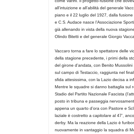
come Varini. Il progetto-fusione che doveva
all’intuizione e all’abilità del generale V
piano e il 22 luglio del 1927, dalla fusio
e C.S. Audace nasce l’Associazione Spor
già allenando in vista della nuova stagione
Olindo Bitetti e del generale Giorgio Vacca
Vaccaro torna a fare lo spettatore delle vi
della stagione precedente, i primi della sto
del girone d’andata, con Benito Mussolini 
sul campo di Testaccio, raggiunta nel fina
sfida attesissima, con la Lazio decisa a in
Mentre le squadre si danno battaglia sul re
Stadio del Partito Nazionale Fascista (l’a
posto in tribuna e passeggia nervosamen
appena un quarto d’ora con Pastore e Sclavi
laziale è costretto a capitolare al 47’, anco
derby. Ma la reazione della Lazio è furib
nuovamente in vantaggio la squadra di Moln