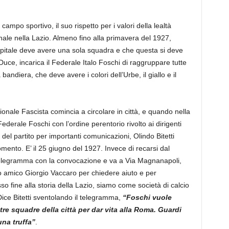
ampo sportivo, il suo rispetto per i valori della lealtà
inale nella Lazio. Almeno fino alla primavera del 1927,
pitale deve avere una sola squadra e che questa si deve
ce, incarica il Federale Italo Foschi di raggruppare tutte
bandiera, che deve avere i colori dell’Urbe, il giallo e il
ionale Fascista comincia a circolare in città, e quando nella
ederale Foschi con l’ordine perentorio rivolto ai dirigenti
 del partito per importanti comunicazioni, Olindo Bitetti
ento. E’ il 25 giugno del 1927. Invece di recarsi dal
 telegramma con la convocazione e va a Via Magnanapoli,
suo amico Giorgio Vaccaro per chiedere aiuto e per
 fine alla storia della Lazio, siamo come società di calcio
Dice Bitetti sventolando il telegramma,
“Foschi vuole
tre squadre della città per dar vita alla Roma. Guardi
na truffa”
.