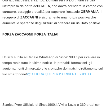
Ora la palla passa al campo. Domani sera a Dortmund servirà
un’impresa da parte dell’
ITALIA
, che dovrà scendere in campo con
carattere, coraggio e qualità per superare l’ostacolo
GERMANIA
. Il
recupero di
ZACCAGNI
è sicuramente una notizia positiva che
aumenta le speranze degli Azzurri di ottenere un risultato positivo.
FORZA ZACCAGNI! FORZA ITALIA!
Unisciti subito al Canale WhatsApp di Since1900.it per ricevere in
tempo reale tutte le ultime notizie, le probabili formazioni, gli
aggiornamenti di mercato e le cronache dei match direttamente sul
tuo smartphone!
👉 CLICCA QUI PER ISCRIVERTI SUBITO
Scarica l'App Ufficiale di Since1900.it!Vivi la Lazio a 360 gradi con