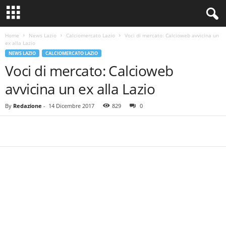
Home
News Lazio
Calciomercato Lazio
Voci di mercato: Calcioweb avvicina un
ex alla Lazio
NEWS LAZIO
CALCIOMERCATO LAZIO
Voci di mercato: Calcioweb
avvicina un ex alla Lazio
By
Redazione
-
14 Dicembre 2017
829
0