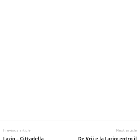
Previous article
Next article
Lazio – Cittadella,
De Vrij e la Lazio: entro il