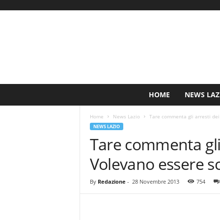
S
HOME
NEWS LAZ
i
n
Home
News Lazio
Tare commenta gli arresti dei t
c
NEWS LAZIO
e
Tare commenta gli ar
1
9
Volevano essere sco
0
0
N
By
Redazione
-
28 Novembre 2013
754
o
t
i