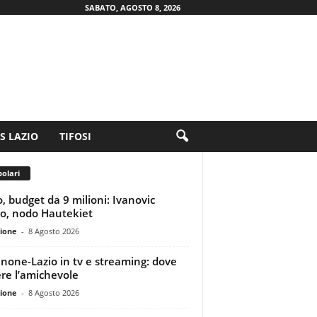
SABATO, AGOSTO 8, 2026
.S LAZIO
TIFOSI
olari
o, budget da 9 milioni: Ivanovic
no, nodo Hautekiet
ione
-
8 Agosto 2026
inone-Lazio in tv e streaming: dove
re l’amichevole
ione
-
8 Agosto 2026