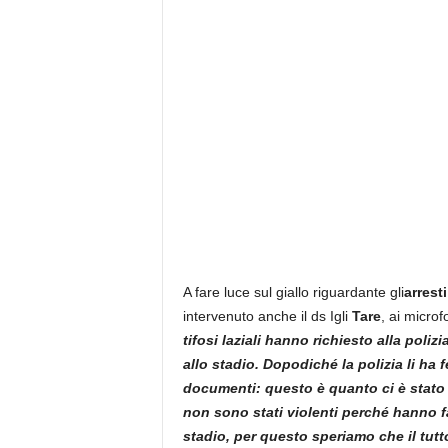
A fare luce sul giallo riguardante gli
arresti
intervenuto anche il ds Igli
Tare
, ai microf
tifosi laziali hanno richiesto alla poliz
allo stadio.
Dopodiché la polizia li ha 
documenti: questo è quanto ci è stato d
non sono stati violenti perché hanno fat
stadio, per questo speriamo che il tutto