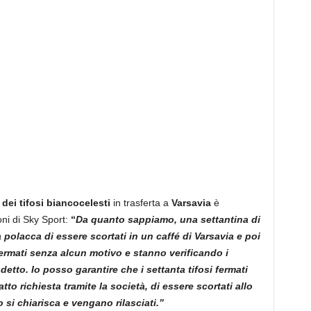
 dei tifosi biancocelesti
in trasferta a
Varsavia
è
oni di Sky Sport:
“
Da quanto sappiamo, una settantina di
ia polacca di essere scortati in un caffé di Varsavia e poi
fermati senza alcun motivo e stanno verificando i
etto. Io posso garantire che i settanta tifosi fermati
to richiesta tramite la società, di essere scortati allo
 si chiarisca e vengano rilasciati.”