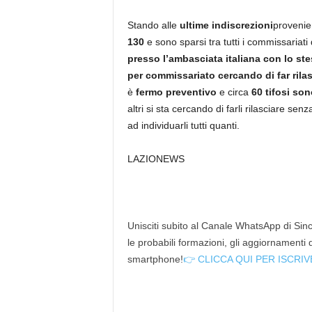
Stando alle
ultime indiscrezioni
provenien
130
e sono sparsi tra tutti i commissariati 
presso l’ambasciata italiana con lo s
per commissariato cercando di far rilasc
è
fermo preventivo
e circa
60 tifosi sono
altri si sta cercando di farli rilasciare se
ad individuarli tutti quanti.
LAZIONEWS
Unisciti subito al Canale WhatsApp di Since
le probabili formazioni, gli aggiornamenti
smartphone!
👉 CLICCA QUI PER ISCRIV