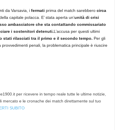
ti da Varsavia, i
fermati
prima del match sarebbero
circa
della capitale polacca. E’ stata aperta un’
unità di crisi
tesso ambasciatore che sta contattando commissariato
iare i sostenitori detenuti.
L’accusa per questi ultimi
 stati rilasciati tra il primo e il secondo tempo.
Per gli
nza provvedimenti penali, la problematica principale è riuscire
1900.it per ricevere in tempo reale tutte le ultime notizie,
 di mercato e le cronache dei match direttamente sul tuo
ERTI SUBITO