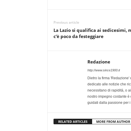
Previous article
La Lazio si qualifica ai sedicesimi, 
c’è poco da festeggiare
Redazione
http://www.since1900.it
Dietro la firma 'Redazione' 
dedicato alle notizie che ri
necessitano di rapidità, o ai 
nostro impegno costante è qu
guidati dalla passione per i
RELATED ARTICLES
MORE FROM AUTHOR