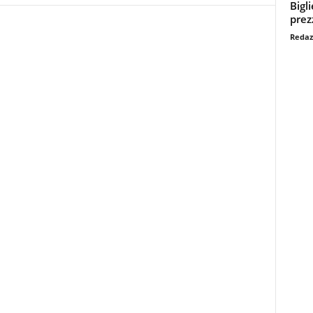
Bigl
prezz
Redaz