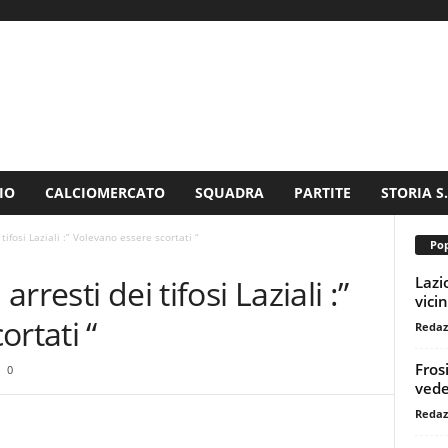
IO
CALCIOMERCATO
SQUADRA
PARTITE
STORIA S
ifosi Laziali :” Volevano essere scortati “
Pop
Lazi
resti dei tifosi Laziali :”
vici
rtati “
Redaz
Fros
0
vede
Redaz