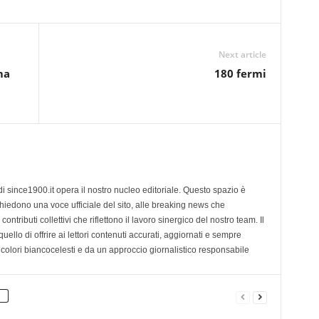
Next article
ma
180 fermi
di since1900.it opera il nostro nucleo editoriale. Questo spazio è
chiedono una voce ufficiale del sito, alle breaking news che
contributi collettivi che riflettono il lavoro sinergico del nostro team. Il
ello di offrire ai lettori contenuti accurati, aggiornati e sempre
 colori biancocelesti e da un approccio giornalistico responsabile