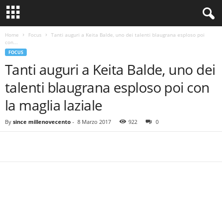
Home
Focus
Tanti auguri a Keita Balde, uno dei talenti blaugrana esploso poi
con...
FOCUS
Tanti auguri a Keita Balde, uno dei
talenti blaugrana esploso poi con
la maglia laziale
By
since millenovecento
-
8 Marzo 2017
922
0