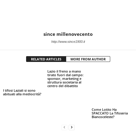
since millenovecento
http://www.since1900.it
RELATED ARTICLES
MORE FROM AUTHOR
Lazio il freno a mano
tirato fuori dal campo:
sponsor, marketing e
struttura societaria al
centro del dibattito
I tifosi Laziali si sono
abituati alla mediocrità?
Come Lotito Ha
SPACCATO La Tifoseria
Biancoceleste?