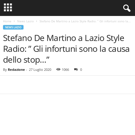
Home
News Lazio
Stefano De Martino a Lazio Style Radio: ” Gli infortuni sono la...
NEWS LAZIO
Stefano De Martino a Lazio Style
Radio: ” Gli infortuni sono la causa
dello stop…”
By
Redazione
-
27 Luglio 2020
1066
0