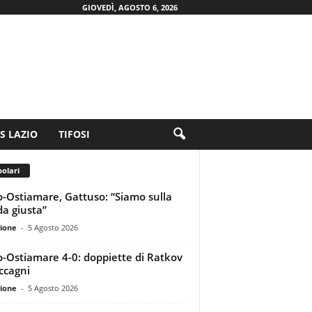
GIOVEDÌ, AGOSTO 6, 2026
.S LAZIO
TIFOSI
olari
o-Ostiamare, Gattuso: “Siamo sulla
da giusta”
ione
-
5 Agosto 2026
o-Ostiamare 4-0: doppiette di Ratkov
ccagni
ione
-
5 Agosto 2026