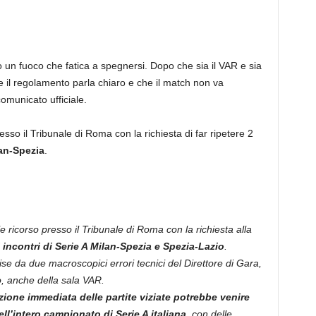
un fuoco che fatica a spegnersi. Dopo che sia il VAR e sia
he il regolamento parla chiaro e che il match non va
omunicato ufficiale.
sso il Tribunale di Roma con la richiesta di far ripetere 2
an-Spezia
.
 ricorso presso il Tribunale di Roma con la richiesta alla
i incontri di Serie A Milan-Spezia e Spezia-Lazio
.
cise da due macroscopici errori tecnici del Direttore di Gara,
o, anche della sala VAR.
zione immediata delle partite viziate potrebbe venire
ll’intero campionato di Serie A italiana,
con delle