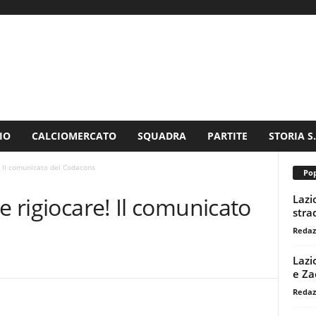
IO
CALCIOMERCATO
SQUADRA
PARTITE
STORIA S
! Il comunicato del Codacons
Pop
Lazi
e rigiocare! Il comunicato
stra
Redaz
Lazi
e Za
Redaz