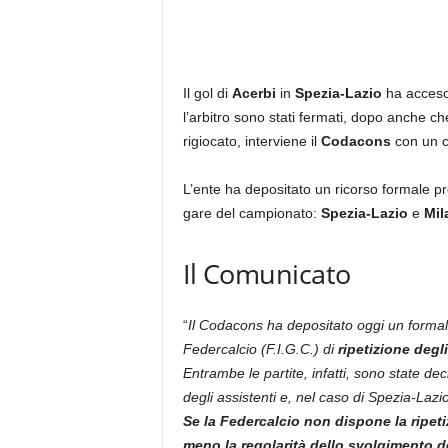
Il gol di
Acerbi
in
Spezia-Lazio
ha acceso 
l’arbitro sono stati fermati, dopo anche c
rigiocato, interviene il
Codacons
con un c
L’ente ha depositato un ricorso formale pre
gare del campionato:
Spezia-Lazio
e
Mil
Il Comunicato
“
Il Codacons ha depositato oggi un formale
Federcalcio (F.I.G.C.) di
ripetizione degl
Entrambe le partite, infatti, sono state de
degli assistenti e, nel caso di Spezia-Lazi
Se la Federcalcio non dispone la ripeti
meno la regolarità dello svolgimento de