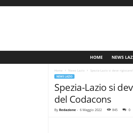
S
HOME
NEWS LAZ
i
n
Home
News Lazio
Spezia-Lazio si deve rigiocare
c
NEWS LAZIO
e
Spezia-Lazio si dev
1
9
del Codacons
0
0
N
By
Redazione
-
6 Maggio 2022
845
0
o
t
i