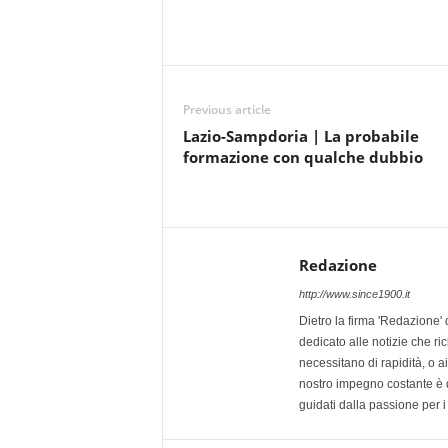
Previous article
Lazio-Sampdoria | La probabile
formazione con qualche dubbio
Redazione
http://www.since1900.it
Dietro la firma 'Redazione' 
dedicato alle notizie che ri
necessitano di rapidità, o ai 
nostro impegno costante è qu
guidati dalla passione per i