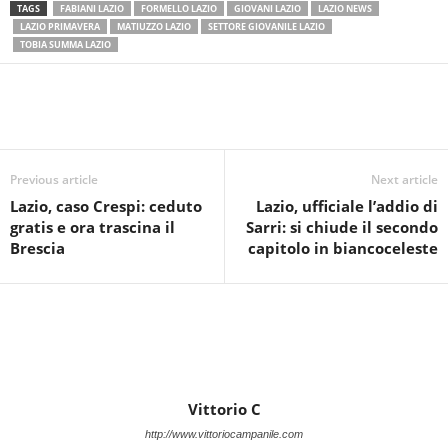
TAGS
FABIANI LAZIO
FORMELLO LAZIO
GIOVANI LAZIO
LAZIO NEWS
LAZIO PRIMAVERA
MATIUZZO LAZIO
SETTORE GIOVANILE LAZIO
TOBIA SUMMA LAZIO
Previous article
Next article
Lazio, caso Crespi: ceduto
Lazio, ufficiale l’addio di
gratis e ora trascina il
Sarri: si chiude il secondo
Brescia
capitolo in biancoceleste
Vittorio C
http://www.vittoriocampanile.com