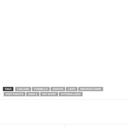
TAGS
CAGLIARI
FORMELLO
ISAKSEN
LAZIO
MAURIZIO SARRI
POST PARTITA
SERIE A
SKY SPORT
VITTORIA LAZIO