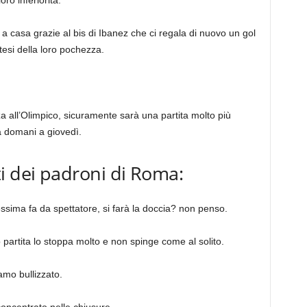
 a casa grazie al bis di Ibanez che ci regala di nuovo un gol
ntesi della loro pochezza.
a all’Olimpico, sicuramente sarà una partita molto più
 da domani a giovedì.
i dei padroni di Roma:
ma fa da spettatore, si farà la doccia? non penso.
io partita lo stoppa molto e non spinge come al solito.
mo bullizzato.
oncentrato nelle chiusure.