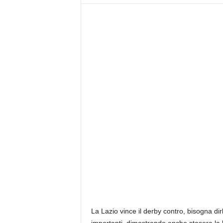
z
i
e
s
s
L
a
z
i
o
La Lazio vince il derby contro, bisogna dir
importanti, dimostrando anche stasera la lo