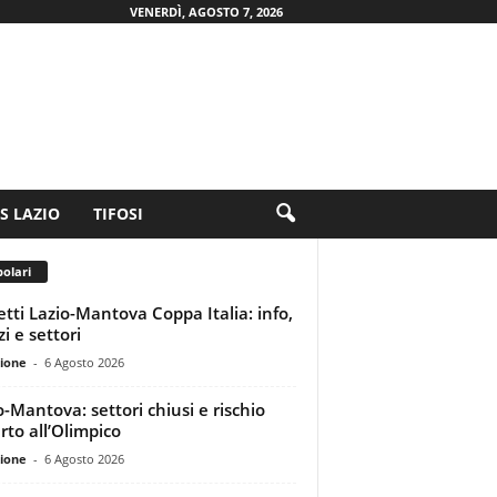
VENERDÌ, AGOSTO 7, 2026
.S LAZIO
TIFOSI
olari
ietti Lazio-Mantova Coppa Italia: info,
i e settori
ione
-
6 Agosto 2026
o-Mantova: settori chiusi e rischio
rto all’Olimpico
ione
-
6 Agosto 2026