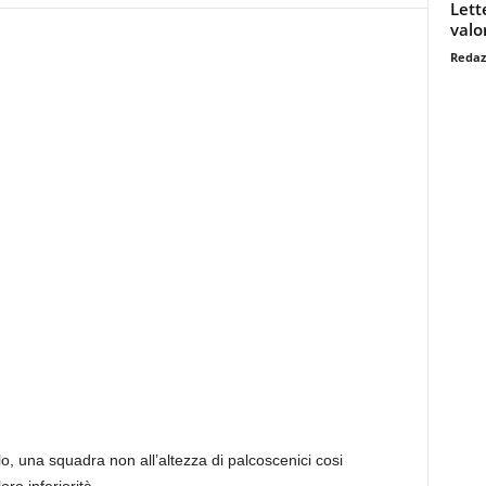
Lett
valo
Redaz
lo, una squadra non all’altezza di palcoscenici cosi
ro inferiorità.