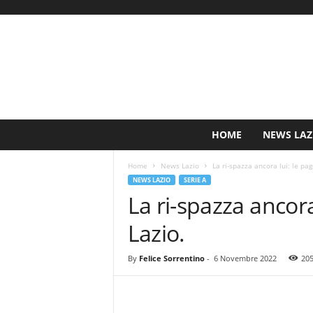
S
HOME
NEWS LAZ
i
n
Home
News Lazio
La ri-spazza ancora lui: le pag
c
NEWS LAZIO
SERIE A
e
La ri-spazza ancora
1
9
Lazio.
0
0
N
By
Felice Sorrentino
-
6 Novembre 2022
20
o
t
i