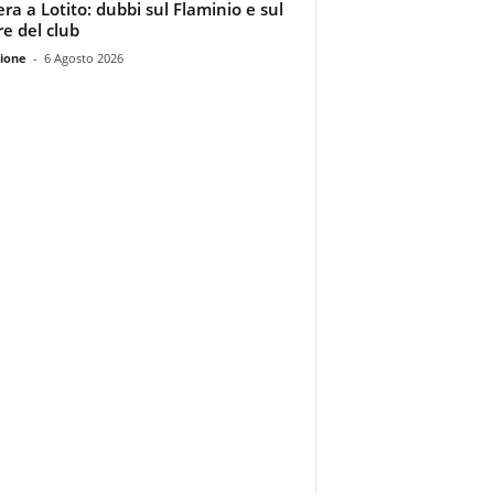
era a Lotito: dubbi sul Flaminio e sul
re del club
ione
-
6 Agosto 2026