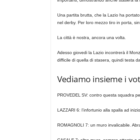
Una partita brutta, che la Lazio ha portato
nel derby. Per loro mezzo tiro in porta, si
La città è nostra, ancora una volta.
Adesso giovedi la Lazio incontrerà il Monz
difficile di quella di stasera, quindi testa
Vediamo insieme i vot
PROVEDEL SV: contro questa squadra pessi
LAZZARI 6: l’infortunio alla spalla ad iniz
ROMAGNOLI 7: un muro invalicabile. Abra
CASALE 7: altro muro, sempre attento e c