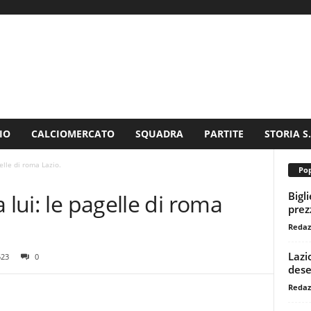
IO
CALCIOMERCATO
SQUADRA
PARTITE
STORIA S
elle di roma Lazio.
Pop
Bigl
 lui: le pagelle di roma
prezz
Redaz
Lazi
523
0
dese
Redaz