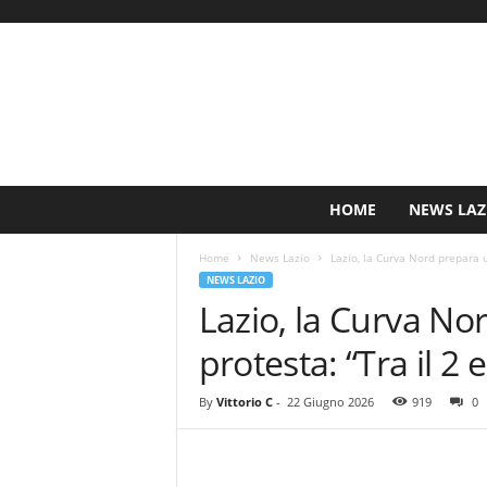
S
HOME
NEWS LAZ
i
n
Home
News Lazio
Lazio, la Curva Nord prepara u
c
NEWS LAZIO
e
Lazio, la Curva N
1
9
protesta: “Tra il 2 e
0
0
N
By
Vittorio C
-
22 Giugno 2026
919
0
o
t
i