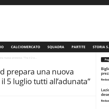
IO
CALCIOMERCATO
SQUADRA
PARTITE
STORIA S
na nuova protesta: “Tra il 2 e...
Pop
Bigl
ord prepara una nuova
prezz
 il 5 luglio tutti all’adunata”
Redaz
Lazi
dese
Redaz