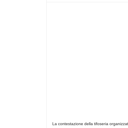
z
i
e
s
s
L
a
z
i
o
La contestazione della tifoseria organizza