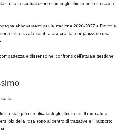
olo di una contestazione che negli ultimi mesi è cresciuta
ampagna abbonamenti per la stagione 2026-2027 e l’invito a
ifoseria organizzata sembra ora pronta a organizzare una
o.
 compattezza e dissenso nei confronti dell’attuale gestione
ssimo
asuale.
delle estati più complicate degli ultimi anni. Il mercato è
rsi big della rosa sono al centro di trattative e il rapporto
si.