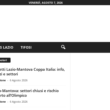
VENERDÌ, AGOSTO 7, 2026
.S LAZIO
TIFOSI
olari
ietti Lazio-Mantova Coppa Italia: info,
i e settori
ione
-
6 Agosto 2026
o-Mantova: settori chiusi e rischio
rto all’Olimpico
ione
-
6 Agosto 2026