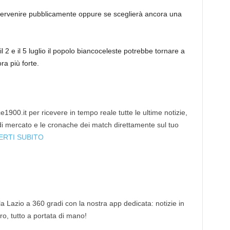
ntervenire pubblicamente oppure se sceglierà ancora una
a il 2 e il 5 luglio il popolo biancoceleste potrebbe tornare a
ra più forte.
1900.it per ricevere in tempo reale tutte le ultime notizie,
 di mercato e le cronache dei match direttamente sul tuo
ERTI SUBITO
 la Lazio a 360 gradi con la nostra app dedicata: notizie in
tro, tutto a portata di mano!