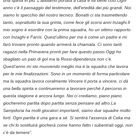
una spinta in più. L’abbiamo portata a casa e va bene così.
Ogni
anno c’è il passaggio del testimone, dell’eredità dei più grandi. Noi
siamo lo specchio del nostro tecnico. Bonatti ci sta trasmettendo
tanto, soprattutto la sua grinta, come fece gli scorsi anni Inzaghi.
Il
mio sogno è esordire con la prima squadra, ho un ottimo rapporto
con Inzaghi e Farris. Quest’ultimo per me è come un padre e mi
farò trovare pronto quando arriverà la chiamata. Ci sono tanti
ragazzi nella Primavera pronti per fare questo passo.
Oggi ho
sbagliato un paio di gol ma la Rossi-dipendenza non c’è.
Quest’anno mi sto muovendo meglio ma è la squadra che lavora
per le mie finalizzazioni. Sono in un momento di forma particolare
ma la squadra lavora coralmente.
Vincere ti porta a vincere, ci dà
una bella spinta e continueremo a lavorare perché il percorso in
questa stagione è ancora lungo. Noi ci crediamo, piano piano
giocheremo partita dopo partita senza pensare ad altro.
La
Sampdoria ha molti giocatori importanti, siamo due squadre molto
forti. Ogni partita è una gara a sé. Si sentirà l’assenza di Ceka ma
se chi lo sostituirà giocherà come hanno fatto i subentrati oggi, non
c’è da temere”.