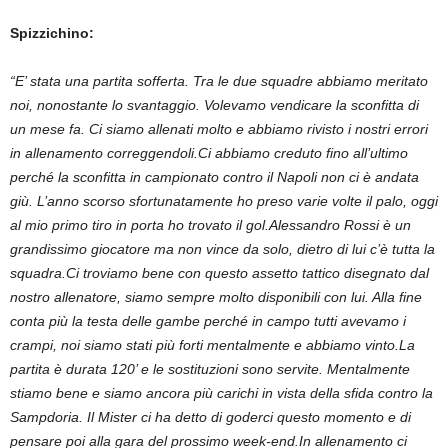
Spizzichino:
“E’ stata una partita sofferta. Tra le due squadre abbiamo meritato
noi, nonostante lo svantaggio. Volevamo vendicare la sconfitta di
un mese fa. Ci siamo allenati molto e abbiamo rivisto i nostri errori
in allenamento correggendoli.
Ci abbiamo creduto fino all’ultimo
perché la sconfitta in campionato contro il Napoli non ci è andata
giù. L’anno scorso sfortunatamente ho preso varie volte il palo, oggi
al mio primo tiro in porta ho trovato il gol.Alessandro Rossi è un
grandissimo giocatore ma non vince da solo, dietro di lui c’è tutta la
squadra.Ci troviamo bene con questo assetto tattico disegnato dal
nostro allenatore, siamo sempre molto disponibili con lui. Alla fine
conta più la testa delle gambe perché in campo tutti avevamo i
crampi, noi siamo stati più forti mentalmente e abbiamo vinto.La
partita è durata 120’ e le sostituzioni sono servite. Mentalmente
stiamo bene e siamo ancora più carichi in vista della sfida contro la
Sampdoria. Il Mister ci ha detto di goderci questo momento e di
pensare poi alla gara del prossimo week-end.In allenamento ci