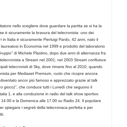
tatore nello scegliere dove guardare la partita se si ha la
rse è sicuramente la bravura del telecronista: uno dei
i in Italia è sicuramente Pierluigi Pardo, 42 anni, nato il
 laureatosi in Economia nel 1999 e prodotto del laboratorio
Gruppo”
di Michele Plastino, dopo due anni di alternanza fra
a telecronista a Stream nel 2001; nel 2003 Stream confluisce
cipali telecronisti di Sky, dove rimane fino al 2010, quando
onista per Mediaset Premium, ruolo che ricopre ancora
è diventato ancor più famoso e apprezzato grazie al talk
tro gioco)”
, che conduce tutti i Lunedì che seguono il
alia 1, e alla conduzione in radio del talk show sportivo
e 14.00 e la Domenica alle 17.00 su Radio 24. Il popolare
per spiegare i segreti della telecronaca perfetta e per
ti.