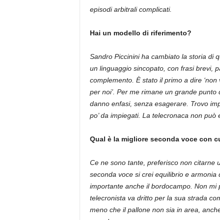
episodi arbitrali complicati.
Hai un modello di riferimento?
Sandro Piccinini ha cambiato la storia di 
un linguaggio sincopato, con frasi brevi, p
complemento. È stato il primo a dire ‘non va
per noi’. Per me rimane un grande punto di
danno enfasi, senza esagerare. Trovo imp
po’ da impiegati. La telecronaca non pu
Qual è la migliore seconda voce con cu
Ce ne sono tante, preferisco non citarne 
seconda voce si crei equilibrio e armonia 
importante anche il bordocampo. Non mi p
telecronista va dritto per la sua strada c
meno che il pallone non sia in area, anch