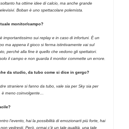
 soltanto ha ottime idee di calcio, ma anche grande
televisivi. Boban è uno spettacolare polemista.
entuale monitor/campo?
 importantissimo sui replay e in caso di infortuni. È un
po ma appena il gioco si ferma istintivamente vai sul
o, perché alla fine è quello che vedono gli spettatori.
solo il campo e non guarda il monitor commette un errore.
ache da studio, da tubo come si dice in gergo?
dre straniere si fanno da tubo, vale sia per Sky sia per
o, è meno coinvolgente…
acile?
tro l’evento, hai la possibilità di emozionarti più forte, hai
 non vedresti. Però, ormai c’è un tale qualità, una tale