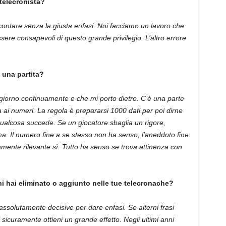
telecronista?
contare senza la giusta enfasi. Noi facciamo un lavoro che
sere consapevoli di questo grande privilegio. L’altro errore
i una partita?
ggiorno continuamente e che mi porto dietro. C’è una parte
una ai numeri. La regola è prepararsi 1000 dati per poi dirne
 qualcosa succede. Se un giocatore sbaglia un rigore,
ma. Il numero fine a se stesso non ha senso, l’aneddoto fine
camente rilevante sì. Tutto ha senso se trova attinenza con
i hai eliminato o aggiunto nelle tue telecronache?
ssolutamente decisive per dare enfasi. Se alterni frasi
i sicuramente ottieni un grande effetto. Negli ultimi anni