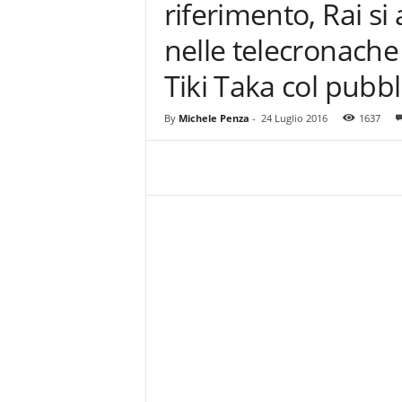
riferimento, Rai s
z
i
nelle telecronache 
e
s
Tiki Taka col pubbl
s
L
a
By
Michele Penza
-
24 Luglio 2016
1637
z
i
o