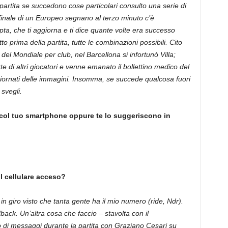
 partita se succedono cose particolari consulto una serie di
lla finale di un Europeo segnano al terzo minuto c’è
pta, che ti aggiorna e ti dice quante volte era successo
to prima della partita, tutte le combinazioni possibili. Cito
l Mondiale per club, nel Barcellona si infortunò Villa;
te di altri giocatori e venne emanato il bollettino medico del
giornati delle immagini. Insomma, se succede qualcosa fuori
svegli.
col tuo smartphone oppure te lo suggeriscono in
l cellulare acceso?
in giro visto che tanta gente ha il mio numero (ride, Ndr).
dback. Un’altra cosa che faccio – stavolta con il
di messaggi durante la partita con Graziano Cesari su