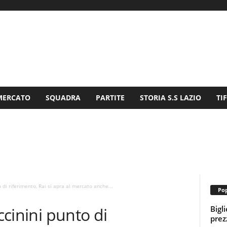
MERCATO
SQUADRA
PARTITE
STORIA S.S LAZIO
TI
o di riferimento, Rai si apra al mercato anche...
Pop
Bigl
ccinini punto di
prezz