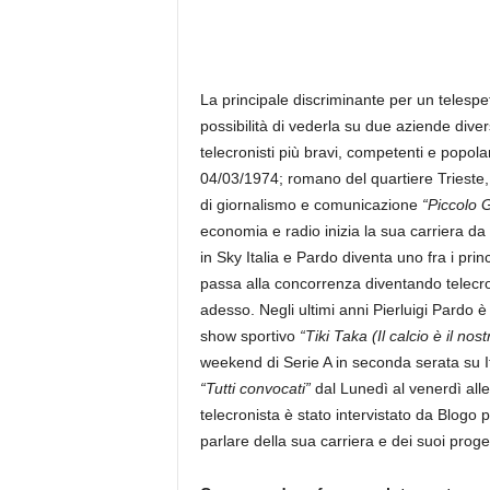
La principale discriminante per un telespet
possibilità di vederla su due aziende dive
telecronisti più bravi, competenti e popolar
04/03/1974; romano del quartiere Trieste,
di giornalismo e comunicazione
“Piccolo 
economia e radio inizia la sua carriera d
in Sky Italia e Pardo diventa uno fra i prin
passa alla concorrenza diventando telecr
adesso. Negli ultimi anni Pierluigi Pardo 
show sportivo
“Tiki Taka (Il calcio è il nos
weekend di Serie A in seconda serata su It
“Tutti convocati”
dal Lunedì al venerdì all
telecronista è stato intervistato da Blogo 
parlare della sua carriera e dei suoi proget