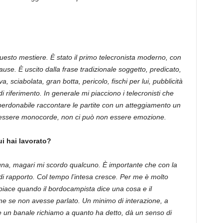
questo mestiere. È stato il primo telecronista moderno, con
ause. È uscito dalla frase tradizionale soggetto, predicato,
, sciabolata, gran botta, pericolo, fischi per lui, pubblicità
 riferimento. In generale mi piacciono i telecronisti che
erdonabile raccontare le partite con un atteggiamento un
ò essere monocorde, non ci può non essere emozione.
i hai lavorato?
una, magari mi scordo qualcuno. È importante che con la
di rapporto. Col tempo l’intesa cresce. Per me è molto
iace quando il bordocampista dice una cosa e il
ome se non avesse parlato. Un minimo di interazione, a
e un banale richiamo a quanto ha detto, dà un senso di