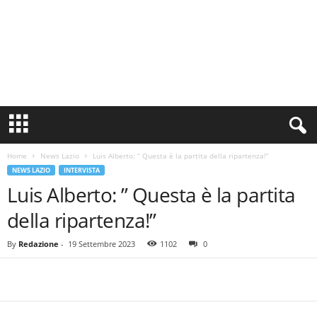
S
i
n
Home
News Lazio
Luis Alberto: ” Questa è la partita della ripartenza!”
c
NEWS LAZIO
INTERVISTA
e
Luis Alberto: ” Questa è la partita
1
9
della ripartenza!”
0
0
By
Redazione
-
19 Settembre 2023
1102
0
N
o
t
i
z