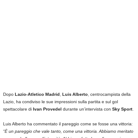
i
e
s
s
L
a
z
i
o
Dopo
Lazio-Atletico Madrid
,
Luis Alberto
, centrocampista della
Lazio, ha condiviso le sue impressioni sulla partita e sul gol
spettacolare di
Ivan Provedel
durante un’intervista con
Sky Sport
.
Luis Alberto ha commentato il pareggio come se fosse una vittoria:
“È un pareggio che vale tanto, come una vittoria. Abbiamo meritato