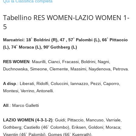
Qui la Classifica completa
Tabellino RES WOMEN-LAZIO WOMEN 1-
5
Marcatrici: 18` Boldrini (R), 47 , 57` Palombi (L), 66` Pittaccio
(L), 74` Moraca (L), 90′ Gothberg (L)
RES WOMEN
: Maurilli, Cianci, Fracassi, Boldrini, Nagni,
Duchnowska, Simeone, Clemente, Massimi, Naydenova, Petrova.
A disp
.: Liberati, Ridolfi, Coluccini, Iannazzo, Pezzi, Caporro,
Montesi, Verrino, Antonelli.
All
.: Marco Galletti
LAZIO WOMEN (4-3-1-2)
: Guidi; Pittaccio, Mancuso, Varriale,
Gothberg; Castiello (46` Colombo), Eriksen, Goldoni; Moraca;
Visentin (46` Palombi), Gomes (66` Kuenrath).