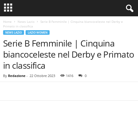
Home
News Lazio
Serie B Femminile | Cinquina biancoceleste nel Derby e
Primato in classifica
NEWS LAZIO
LAZIO WOMEN
Serie B Femminile | Cinquina
biancoceleste nel Derby e Primato
in classifica
By
Redazione
-
22 Ottobre 2023
1416
0