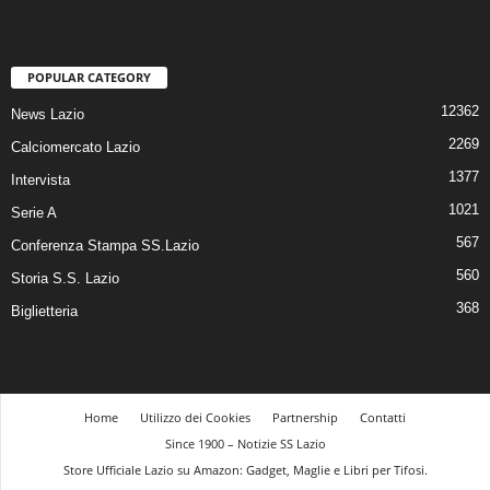
POPULAR CATEGORY
12362
News Lazio
2269
Calciomercato Lazio
1377
Intervista
1021
Serie A
567
Conferenza Stampa SS.Lazio
560
Storia S.S. Lazio
368
Biglietteria
Home
Utilizzo dei Cookies
Partnership
Contatti
Since 1900 – Notizie SS Lazio
Store Ufficiale Lazio su Amazon: Gadget, Maglie e Libri per Tifosi.