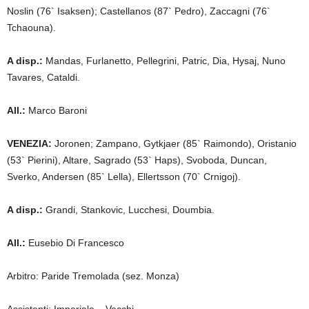
Noslin (76` Isaksen); Castellanos (87` Pedro), Zaccagni (76`
Tchaouna).
A disp.:
Mandas, Furlanetto, Pellegrini, Patric, Dia, Hysaj, Nuno
Tavares, Cataldi.
All.:
Marco Baroni
VENEZIA:
Joronen; Zampano, Gytkjaer (85` Raimondo), Oristanio
(53` Pierini), Altare, Sagrado (53` Haps), Svoboda, Duncan,
Sverko, Andersen (85` Lella), Ellertsson (70` Crnigoj).
A disp.:
Grandi, Stankovic, Lucchesi, Doumbia.
All.:
Eusebio Di Francesco
Arbitro: Paride Tremolada (sez. Monza)
Assistenti: Imperiale – Vecchi