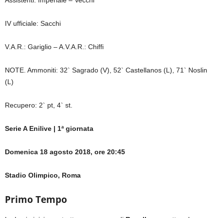
IV ufficiale: Sacchi
V.A.R.: Gariglio – A.V.A.R.: Chiffi
NOTE. Ammoniti: 32` Sagrado (V), 52` Castellanos (L), 71` Noslin
(L)
Recupero: 2` pt, 4` st.
Serie A Enilive | 1ª giornata
Domenica 18 agosto 2018, ore 20:45
Stadio Olimpico, Roma
Primo Tempo