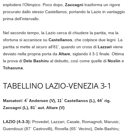
esplodere l’Olimpico. Poco dopo,
Zaccagni
trasforma un rigore
procurato dallo stesso Castellanos, portando la Lazio in vantaggio
prima dell’intervallo.
Nel secondo tempo, la Lazio cerca di chiudere la partita, ma la
sfortuna si accanisce su
Castellanos
, che colpisce due legni. La
partita si mette al sicuro all’81’, quando un cross di
Lazzari
viene
deviato nella propria porta da
Altare
, siglando il 3-1 finale. Ottima
la prova di
Dele Bashiru
al debutto, così come quelle di
Noslin
e
Tchaouna
.
TABELLINO LAZIO-VENEZIA 3-1
Marcatori: 4` Andersen (V), 11` Castellanos (L), 44` rig.
Zaccagni (L), 81` aut. Altare (V)
LAZIO (4-3-3):
Provedel; Lazzari, Casale, Romagnoli, Marusic;
Guendouzi (87` Castrovilli), Rovella (65` Vecino), Dele-Bashiru;