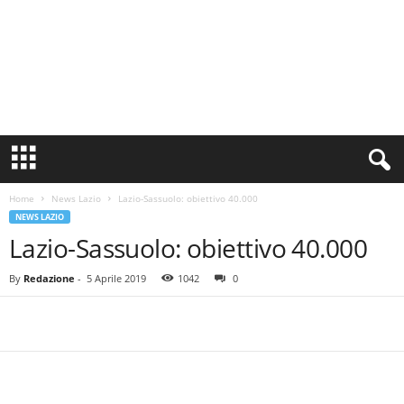
S
i
n
Home
News Lazio
Lazio-Sassuolo: obiettivo 40.000
c
NEWS LAZIO
e
Lazio-Sassuolo: obiettivo 40.000
1
9
0
By
Redazione
-
5 Aprile 2019
1042
0
0
N
o
t
i
z