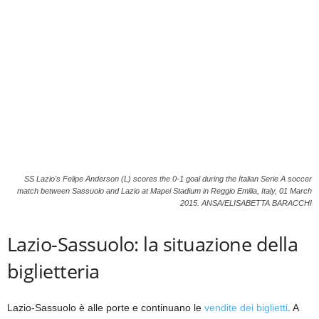
i
e
s
s
L
a
z
i
o
SS Lazio's Felipe Anderson (L) scores the 0-1 goal during the Italian Serie A soccer
match between Sassuolo and Lazio at Mapei Stadium in Reggio Emilia, Italy, 01 March
2015. ANSA/ELISABETTA BARACCHI
Lazio-Sassuolo: la situazione della
biglietteria
Lazio-Sassuolo è alle porte e continuano le
vendite dei biglietti
. A