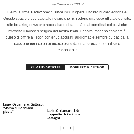
http://www.since1900.it
Dietro la firma 'Redazione' di since1900.it opera il nostro nucleo editoriale.
Questo spazio è dedicato alle notizie che richiedono una voce ufficiale del sito,
alle breaking news che necessitano di rapidità, o ai contributi collettivi che
riflettono il lavoro sinergico del nostro team. Il nostro impegno costante è
quello di offrire ai lettori contenuti accurati, aggiornati e sempre guidati dalla
passione per i colori biancocelesti e da un approccio giornalistico
responsabile
RELATED ARTICLES
MORE FROM AUTHOR
Lazio-Ostiamare, Gattuso:
“Siamo sulla strada
Lazio-Ostiamare 4-0:
giusta”
doppiette di Ratkov e
Zaccagni