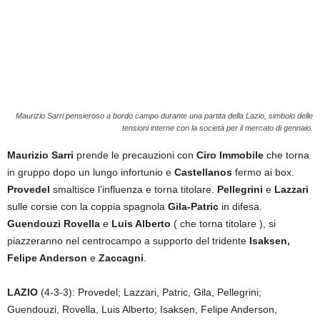
Maurizio Sarri pensieroso a bordo campo durante una partita della Lazio, simbolo delle
tensioni interne con la società per il mercato di gennaio.
Maurizio Sarri
prende le precauzioni con
Ciro Immobile
che torna
in gruppo dopo un lungo infortunio e
Castellanos
fermo ai box.
Provedel
smaltisce l’influenza e torna titolare.
Pellegrini
e
Lazzari
sulle corsie con la coppia spagnola
Gila-Patric
in difesa.
Guendouzi
Rovella
e
Luis Alberto
( che torna titolare ), si
piazzeranno nel centrocampo a supporto del tridente
Isaksen,
Felipe Anderson
e
Zaccagni
.
LAZIO
(4-3-3): Provedel; Lazzari, Patric, Gila, Pellegrini;
Guendouzi, Rovella, Luis Alberto; Isaksen, Felipe Anderson,