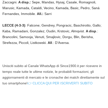
Zaccagni.
A disp.:
Sepe, Mandas, Hysaj, Casale, Romagnoli,
Marusic, Kamada, Cataldi, Vecino, Kamada, Basic, Pedro, Saná
Fernandes, Immobile.
All.:
Sarri
LECCE (4-3-3)
: Falcone; Gendrey, Pongracic, Baschirotto, Gallo;
Kaba, Ramadani, Gonzalez; Oudin, Krstovic, Almqvist.
A disp
.:
Brancolini, Samooja, Venuti, Smajlovic, Dorgu, Blin, Berisha,
Strefezza, Piccoli, Listkowski.
All
.: D’Aversa.
Unisciti subito al Canale WhatsApp di Since1900.it per ricevere in
tempo reale tutte le ultime notizie, le probabili formazioni, gli
aggiornamenti di mercato e le cronache dei match direttamente sul
tuo smartphone!
👉 CLICCA QUI PER ISCRIVERTI SUBITO