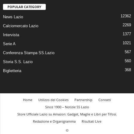
POPULAR CATEGORY
12362
News Lazio
2269
Calciomercato Lazio
1377
Intervista
1021
Serie A
567
Conferenza Stampa SS.Lazio
560
Storia S.S. Lazio
368
Biglietteria
Home
Utilizzo dei Cookies
Partnership
Contatti
Since 1900 – Notizie SS Lazio
Store Ufficiale Lazio su Amazon: Gadget, Maglie e Libri per Tifosi.
Redazione e Organigramma
Risultati Live
©