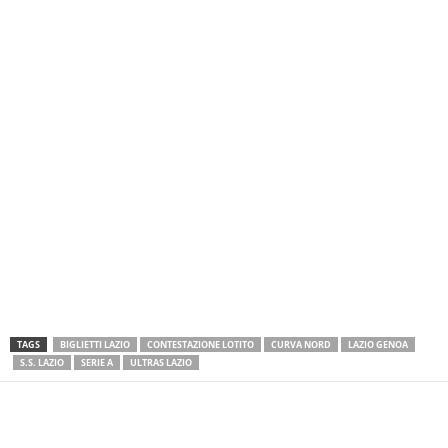
TAGS
BIGLIETTI LAZIO
CONTESTAZIONE LOTITO
CURVA NORD
LAZIO GENOA
S.S. LAZIO
SERIE A
ULTRAS LAZIO