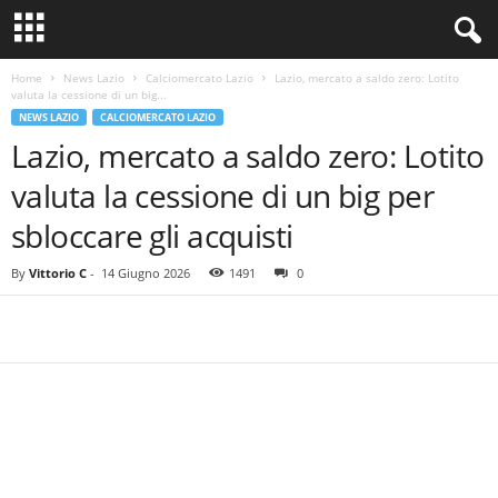
Home
News Lazio
Calciomercato Lazio
Lazio, mercato a saldo zero: Lotito
valuta la cessione di un big...
NEWS LAZIO
CALCIOMERCATO LAZIO
Lazio, mercato a saldo zero: Lotito
valuta la cessione di un big per
sbloccare gli acquisti
By
Vittorio C
-
14 Giugno 2026
1491
0