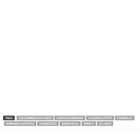
TAGS
CALCIOMERCATO LAZIO
CHRISTOS MANDAS
CLAUDIO LOTITO
FORMELLO
GENNARO GATTUSO
GUENDOUZI
MARIO GILA
SERIE A
SS LAZIO