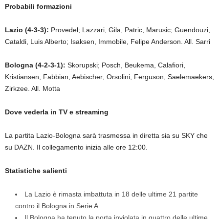
Probabili formazioni
Lazio (4-3-3):
Provedel; Lazzari, Gila, Patric, Marusic; Guendouzi,
Cataldi, Luis Alberto; Isaksen, Immobile, Felipe Anderson. All. Sarri
Bologna (4-2-3-1):
Skorupski; Posch, Beukema, Calafiori,
Kristiansen; Fabbian, Aebischer; Orsolini, Ferguson, Saelemaekers;
Zirkzee. All. Motta
Dove vederla in TV e streaming
La partita Lazio-Bologna sarà trasmessa in diretta sia su SKY che
su DAZN. Il collegamento inizia alle ore 12:00.
Statistiche salienti
La Lazio è rimasta imbattuta in 18 delle ultime 21 partite
contro il Bologna in Serie A.
Il Bologna ha tenuto la porta inviolata in quattro delle ultime