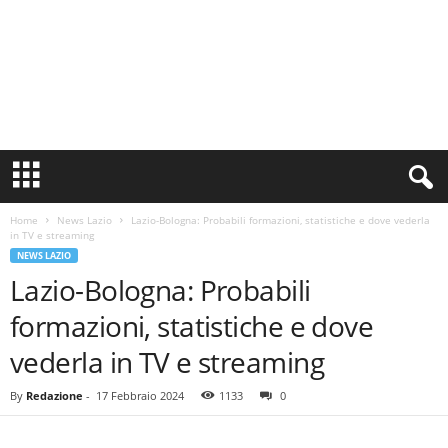
S
i
n
Home
News Lazio
Lazio-Bologna: Probabili formazioni, statistiche e dove vederla
c
in TV e streaming
e
NEWS LAZIO
1
Lazio-Bologna: Probabili
9
0
formazioni, statistiche e dove
0
N
vederla in TV e streaming
o
t
By
Redazione
-
17 Febbraio 2024
1133
0
i
z