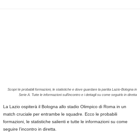
i
e
s
s
L
a
z
i
o
Scopri le probabili formazioni, le statistiche e dove guardare la partita Lazio-Bologna in
Serie A. Tutte le informazioni sull'incontro e i dettagli su come seguirlo in diretta
La Lazio ospiterà il Bologna allo stadio Olimpico di Roma in un
match cruciale per entrambe le squadre. Ecco le probabili
formazioni, le statistiche salienti e tutte le informazioni su come
seguire l’incontro in diretta.