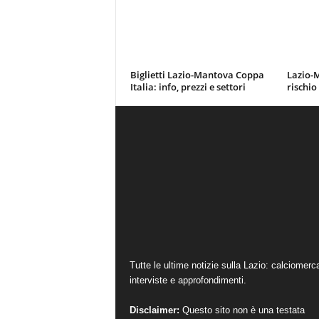
Biglietti Lazio-Mantova Coppa
Lazio-M
Italia: info, prezzi e settori
rischio
Tutte le ultime notizie sulla Lazio: calciomerc
interviste e approfondimenti.
Disclaimer:
Questo sito non è una testata