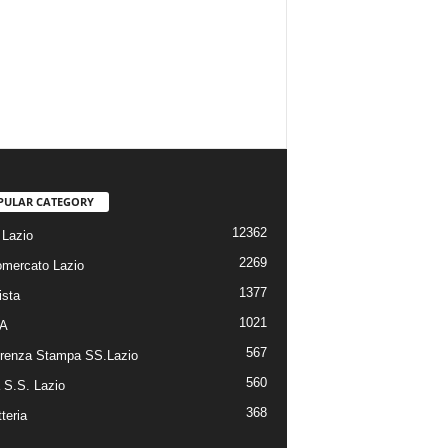
PULAR CATEGORY
12362
Lazio
2269
omercato Lazio
1377
ista
1021
 A
567
renza Stampa SS.Lazio
560
a S.S. Lazio
368
tteria