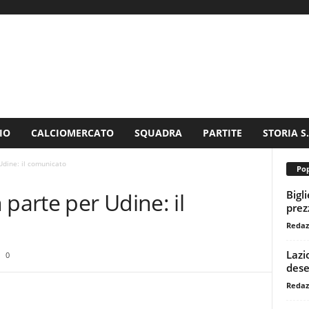
IO
CALCIOMERCATO
SQUADRA
PARTITE
STORIA S
Udine: il comunicato
Pop
Bigl
 parte per Udine: il
prezz
Redaz
Lazi
0
dese
Redaz