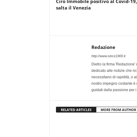
Ciro Immobile positivo al Covid-19,
salta il Venezia
Redazione
http://www.since1900.it
Dietro la firma 'Redazione' 
dedicato alle notizie che ri
necessitano di rapidità, o ai 
nostro impegno costante è qu
guidati dalla passione per i
RELATED ARTICLES
MORE FROM AUTHOR