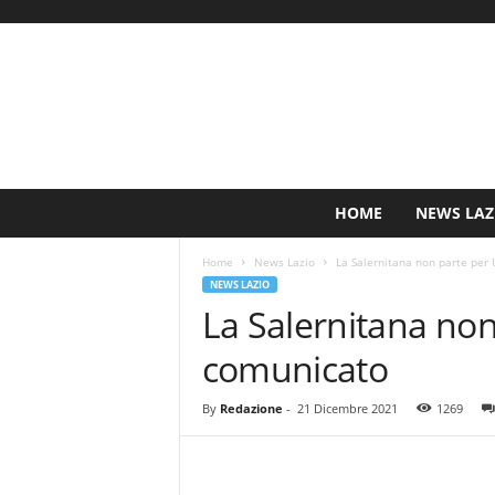
S
HOME
NEWS LAZ
i
n
Home
News Lazio
La Salernitana non parte per 
c
NEWS LAZIO
e
La Salernitana non
1
9
comunicato
0
0
N
By
Redazione
-
21 Dicembre 2021
1269
o
t
i