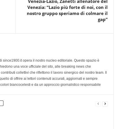
Venezia-Lazio, Zanetti allenatore del
Venezia: “Lazio più forte di noi, con il
nostro gruppo speriamo di colmare il
gap”
di since1900.it opera il nostro nucleo editoriale. Questo spazio è
chiedono una voce ufficiale del sito, alle breaking news che
contributi collettivi che riflettono il lavoro sinergico del nostro team. Il
ello di offrire ai lettori contenuti accurati, aggiornati e sempre
 colori biancocelesti e da un approccio giornalistico responsabile