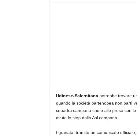
z
i
e
s
s
L
a
z
i
o
Udinese-Salernitana
potrebbe trovare un
quando la società partenopea non partì 
squadra campana che è alle prese con le pos
avuto lo stop dalla Asl campana.
I granata, tramite un comunicato ufficiale