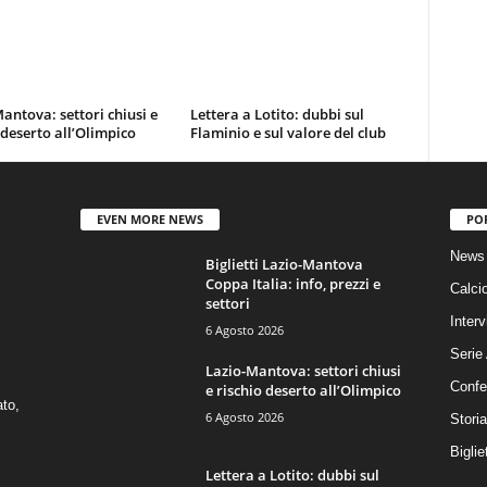
antova: settori chiusi e
Lettera a Lotito: dubbi sul
 deserto all’Olimpico
Flaminio e sul valore del club
EVEN MORE NEWS
PO
News 
Biglietti Lazio-Mantova
Coppa Italia: info, prezzi e
Calci
settori
Interv
6 Agosto 2026
Serie
Lazio-Mantova: settori chiusi
Confe
e rischio deserto all’Olimpico
ato,
6 Agosto 2026
Stori
Biglie
Lettera a Lotito: dubbi sul