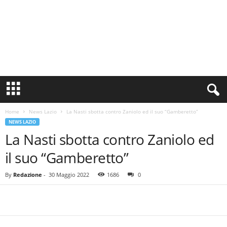
S
i
n
Home
News Lazio
La Nasti sbotta contro Zaniolo ed il suo “Gamberetto”
c
NEWS LAZIO
e
La Nasti sbotta contro Zaniolo ed
1
9
il suo “Gamberetto”
0
0
By
Redazione
-
30 Maggio 2022
1686
0
N
o
t
i
z