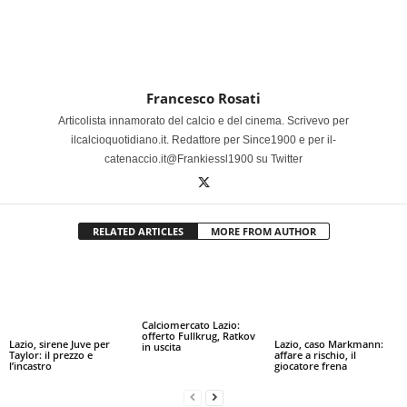
Francesco Rosati
Articolista innamorato del calcio e del cinema. Scrivevo per
ilcalcioquotidiano.it. Redattore per Since1900 e per il-
catenaccio.it@Frankiessl1900 su Twitter
RELATED ARTICLES
MORE FROM AUTHOR
Calciomercato Lazio:
offerto Fullkrug, Ratkov
Lazio, sirene Juve per
Lazio, caso Markmann:
in uscita
Taylor: il prezzo e
affare a rischio, il
l’incastro
giocatore frena