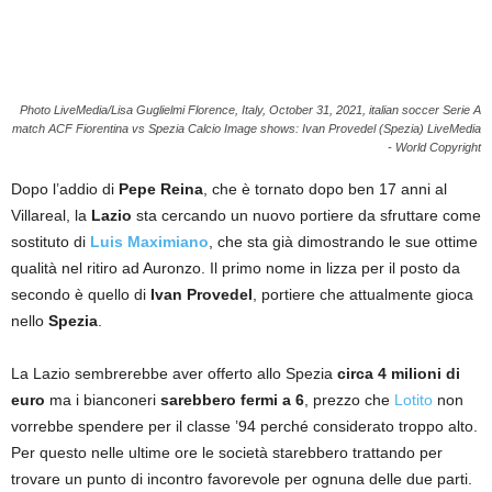
Photo LiveMedia/Lisa Guglielmi Florence, Italy, October 31, 2021, italian soccer Serie A
match ACF Fiorentina vs Spezia Calcio Image shows: Ivan Provedel (Spezia) LiveMedia
- World Copyright
Dopo l’addio di
Pepe Reina
, che è tornato dopo ben 17 anni al
Villareal, la
Lazio
sta cercando un nuovo portiere da sfruttare come
sostituto di
Luis Maximiano
, che sta già dimostrando le sue ottime
qualità nel ritiro ad Auronzo. Il primo nome in lizza per il posto da
secondo è quello di
Ivan Provedel
, portiere che attualmente gioca
nello
Spezia
.
La Lazio sembrerebbe aver offerto allo Spezia
circa 4 milioni di
euro
ma i bianconeri
sarebbero fermi a 6
, prezzo che
Lotito
non
vorrebbe spendere per il classe ’94 perché considerato troppo alto.
Per questo nelle ultime ore le società starebbero trattando per
trovare un punto di incontro favorevole per ognuna delle due parti.