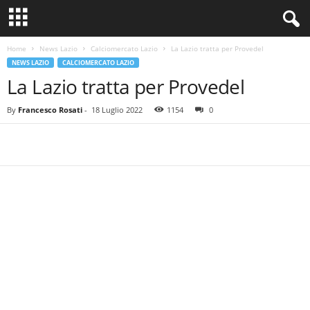
Home
News Lazio
Calciomercato Lazio
La Lazio tratta per Provedel
NEWS LAZIO
CALCIOMERCATO LAZIO
La Lazio tratta per Provedel
By
Francesco Rosati
-
18 Luglio 2022
1154
0