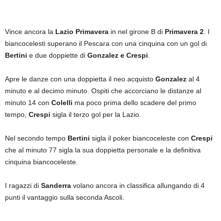
Vince ancora la
Lazio Primavera
in nel girone B di
Primavera 2
. I
biancocelesti superano il Pescara con una cinquina con un gol di
Bertini
e due doppiette di
Gonzalez e Crespi
.
Apre le danze con una doppietta il neo acquisto
Gonzalez
al 4
minuto e al decimo minuto. Ospiti che accorciano le distanze al
minuto 14 con
Colelli
ma poco prima dello scadere del primo
tempo,
Crespi
sigla il terzo gol per la Lazio.
Nel secondo tempo
Bertini
sigla il poker biancoceleste con
Crespi
che al minuto 77 sigla la sua doppietta personale e la definitiva
cinquina biancoceleste.
I ragazzi di
Sanderra
volano ancora in classifica allungando di 4
punti il vantaggio sulla seconda Ascoli.