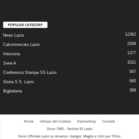
POPULAR CATEGORY
12362
News Lazio
2269
Calciomercato Lazio
1377
Intervista
1021
Serie A
567
Conferenza Stampa SS.Lazio
560
Storia S.S. Lazio
368
Biglietteria
Home
Utilizzo dei Cookies
Partnership
Contatti
Since 1900 – Notizie SS Lazio
Store Ufficiale Lazio su Amazon: Gadget, Maglie e Libri per Tifosi.