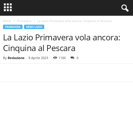
Home
Primavera
La Lazio Primavera vola ancora: Cinquina al Pescara
PRIMAVERA
NEWS LAZIO
La Lazio Primavera vola ancora:
Cinquina al Pescara
By
Redazione
-
8 Aprile 2023
1100
0