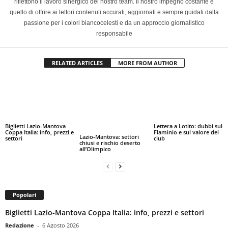
riflettono il lavoro sinergico del nostro team. Il nostro impegno costante è
quello di offrire ai lettori contenuti accurati, aggiornati e sempre guidati dalla
passione per i colori biancocelesti e da un approccio giornalistico
responsabile
RELATED ARTICLES
MORE FROM AUTHOR
Biglietti Lazio-Mantova
Lettera a Lotito: dubbi sul
Coppa Italia: info, prezzi e
Flaminio e sul valore del
Lazio-Mantova: settori
settori
club
chiusi e rischio deserto
all’Olimpico
Popolari
Biglietti Lazio-Mantova Coppa Italia: info, prezzi e settori
Redazione
-
6 Agosto 2026