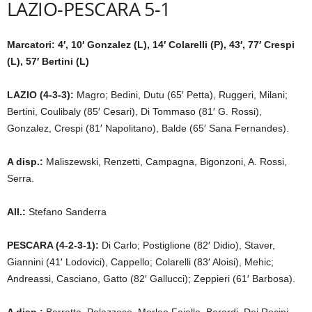
LAZIO-PESCARA 5-1
Marcatori: 4′, 10′ Gonzalez (L), 14′ Colarelli (P), 43′, 77′ Crespi
(L), 57′ Bertini (L)
LAZIO (4-3-3):
Magro; Bedini, Dutu (65′ Petta), Ruggeri, Milani;
Bertini, Coulibaly (85′ Cesari), Di Tommaso (81′ G. Rossi),
Gonzalez, Crespi (81′ Napolitano), Balde (65′ Sana Fernandes).
A disp.:
Maliszewski, Renzetti, Campagna, Bigonzoni, A. Rossi,
Serra.
All.:
Stefano Sanderra
PESCARA (4-2-3-1):
Di Carlo; Postiglione (82′ Didio), Staver,
Giannini (41′ Lodovici), Cappello; Colarelli (83′ Aloisi), Mehic;
Andreassi, Casciano, Gatto (82′ Gallucci); Zeppieri (61′ Barbosa).
A disp.:
Barretta, Palazzese, Morleo Faiella, Berardi, Dei Rocini,