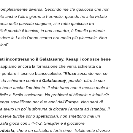
 completamente diversa. Secondo me c’è qualcosa che non
pito anche l’altro giorno a Formello, quando ho intervistato
ntonia della passata stagione, si è rotto qualcosa tra
Pioli perché il tecnico, in una squadra, è l’anello portante
 Vedere la Lazio l’anno scorso era molto più piacevole. Non
ioni”
.
sti incontreranno il Galatasaray, Kesapli conosce bene
appiamo ancora la formazione che verrà schierata da
 puntare il tecnico biancoceleste:
“
Klose
secondo me, se
 da schierare contro il
Galatasaray
, perché, oltre le sue
e bene anche l’ambiente. Il club turco non è messo male in
ile a livello societario. Ha problemi di bilancio e infatti c’è
enga squalificato per due anni dall’Europa. Non sarà di
a avuto un po’ la sfortuna di giocare l’andata ad Istanbul. Il
tifoserie turche sono spettacolari, non smettono mai un
 Gala gioca con il 4-4-2, Sneijder è il giocatore
odolski
, che è un calciatore fortissimo. Totalmente diverso