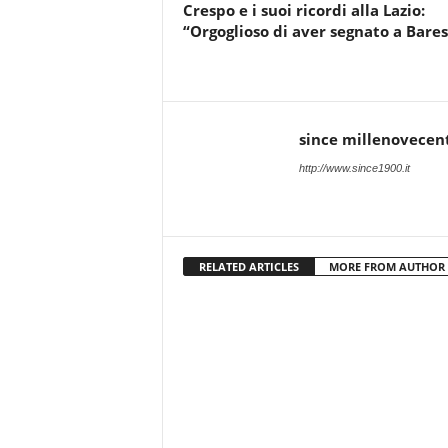
Crespo e i suoi ricordi alla Lazio:
“Orgoglioso di aver segnato a Bares
since millenovecen
http://www.since1900.it
RELATED ARTICLES
MORE FROM AUTHOR