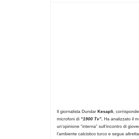
z
i
e
s
s
L
a
z
i
o
Il giornalista Dundar
Kesapli
, corrisponde
microfoni di
“1900 Tv”.
Ha analizzato il 
un’opinione “interna” sull’incontro di gi
l’ambiente calcistico turco e segue altrett