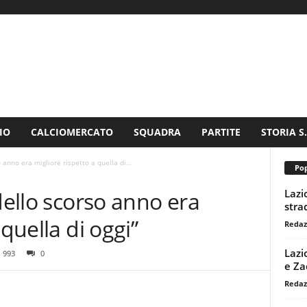
IO
CALCIOMERCATO
SQUADRA
PARTITE
STORIA S
 anno era migliore rispetto a quella di...
Pop
Lazi
dello scorso anno era
stra
 quella di oggi”
Redaz
Lazi
993
0
e Za
Redaz