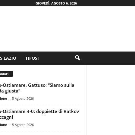
GIOVEDÌ, AGOSTO 6, 2026
.S LAZIO
TIFOSI
olari
o-Ostiamare, Gattuso: “Siamo sulla
da giusta”
ione
-
5 Agosto 2026
o-Ostiamare 4-0: doppiette di Ratkov
ccagni
ione
-
5 Agosto 2026