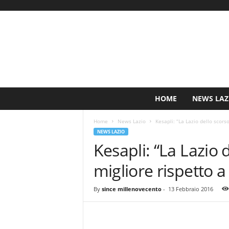
S
HOME
NEWS LAZ
i
n
Home
News Lazio
Kesapli: “La Lazio dello scorso
c
NEWS LAZIO
e
Kesapli: “La Lazio 
1
9
migliore rispetto a
0
0
N
By
since millenovecento
-
13 Febbraio 2016
o
t
i