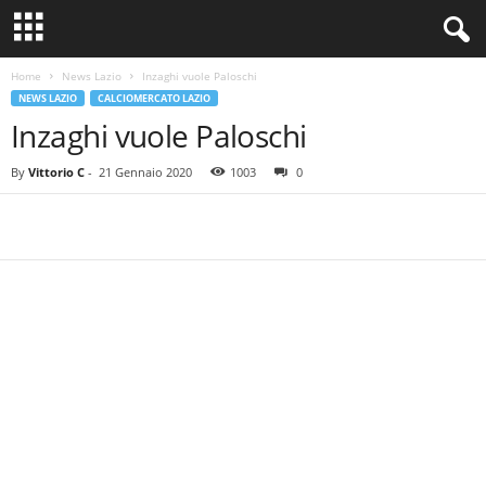
Home
News Lazio
Inzaghi vuole Paloschi
NEWS LAZIO
CALCIOMERCATO LAZIO
Inzaghi vuole Paloschi
By
Vittorio C
-
21 Gennaio 2020
1003
0