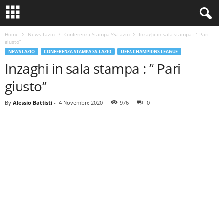
Home
News Lazio
Conferenza Stampa SS.Lazio
Inzaghi in sala stampa : ” Pari
giusto”
NEWS LAZIO
CONFERENZA STAMPA SS.LAZIO
UEFA CHAMPIONS LEAGUE
Inzaghi in sala stampa : ” Pari
giusto”
By
Alessio Battisti
-
4 Novembre 2020
976
0