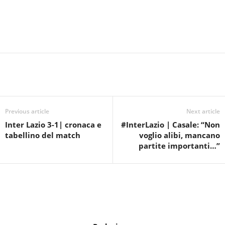
Previous article
Next article
Inter Lazio 3-1| cronaca e
#InterLazio | Casale: “Non
tabellino del match
voglio alibi, mancano
partite importanti…”