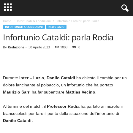
Home
Infortunati & Condizioni
Infortunio Cataldi: parla Rodia
INFORTUNATI & CONDIZIONI
NEWS LAZIO
Infortunio Cataldi: parla Rodia
By
Redazione
-
30 Aprile 2023
1008
0
Durante
Inter – Lazio
,
Danilo Cataldi
ha chiesto il cambio per un
dolore lancinante al polpaccio, un infortunio che ha portato
Maurizio Sarri
ha far subentrare
Mattias Vecino
.
Al termine del match, il
Professor Rodia
ha parlato ai microfoni
biancocelesti per fare il punto della situazione dell’infortunio di
Danilo Cataldi: