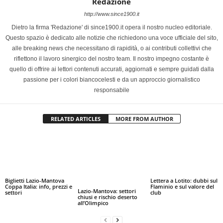
Redazione
http://www.since1900.it
Dietro la firma 'Redazione' di since1900.it opera il nostro nucleo editoriale.
Questo spazio è dedicato alle notizie che richiedono una voce ufficiale del sito,
alle breaking news che necessitano di rapidità, o ai contributi collettivi che
riflettono il lavoro sinergico del nostro team. Il nostro impegno costante è
quello di offrire ai lettori contenuti accurati, aggiornati e sempre guidati dalla
passione per i colori biancocelesti e da un approccio giornalistico
responsabile
RELATED ARTICLES
MORE FROM AUTHOR
Biglietti Lazio-Mantova
Lettera a Lotito: dubbi sul
Coppa Italia: info, prezzi e
Flaminio e sul valore del
Lazio-Mantova: settori
settori
club
chiusi e rischio deserto
all’Olimpico