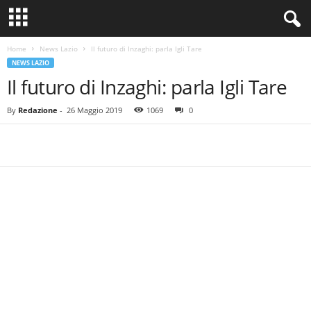
Home
News Lazio
Il futuro di Inzaghi: parla Igli Tare
NEWS LAZIO
Il futuro di Inzaghi: parla Igli Tare
By
Redazione
-
26 Maggio 2019
1069
0