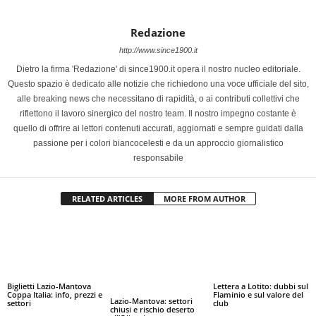
Redazione
http://www.since1900.it
Dietro la firma 'Redazione' di since1900.it opera il nostro nucleo editoriale.
Questo spazio è dedicato alle notizie che richiedono una voce ufficiale del sito,
alle breaking news che necessitano di rapidità, o ai contributi collettivi che
riflettono il lavoro sinergico del nostro team. Il nostro impegno costante è
quello di offrire ai lettori contenuti accurati, aggiornati e sempre guidati dalla
passione per i colori biancocelesti e da un approccio giornalistico
responsabile
RELATED ARTICLES
MORE FROM AUTHOR
Biglietti Lazio-Mantova
Lettera a Lotito: dubbi sul
Coppa Italia: info, prezzi e
Flaminio e sul valore del
Lazio-Mantova: settori
settori
club
chiusi e rischio deserto