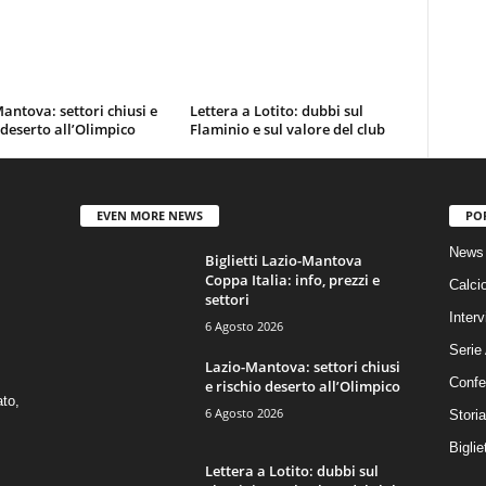
antova: settori chiusi e
Lettera a Lotito: dubbi sul
 deserto all’Olimpico
Flaminio e sul valore del club
EVEN MORE NEWS
PO
News 
Biglietti Lazio-Mantova
Coppa Italia: info, prezzi e
Calci
settori
Interv
6 Agosto 2026
Serie
Lazio-Mantova: settori chiusi
Confe
e rischio deserto all’Olimpico
ato,
6 Agosto 2026
Stori
Biglie
Lettera a Lotito: dubbi sul