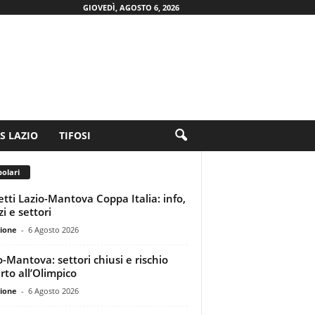
GIOVEDÌ, AGOSTO 6, 2026
.S LAZIO
TIFOSI
olari
ietti Lazio-Mantova Coppa Italia: info,
i e settori
ione
-
6 Agosto 2026
o-Mantova: settori chiusi e rischio
rto all’Olimpico
ione
-
6 Agosto 2026