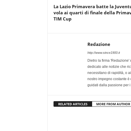
La Lazio Primavera batte la Juvent
vola ai quarti di finale della Prima
TIM Cup
Redazione
http://www.since1900.it
Dietro la firma 'Redazione' 
dedicato alle notizie che ri
necessitano di rapidità, o ai 
nostro impegno costante è qu
guidati dalla passione per i
RELATED ARTICLES
MORE FROM AUTHOR