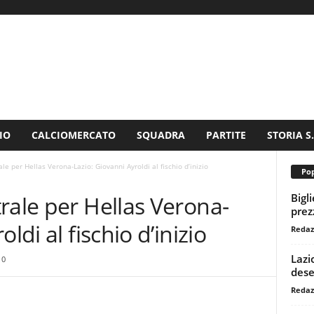
IO
CALCIOMERCATO
SQUADRA
PARTITE
STORIA S
le per Hellas Verona-Lazio: Giovanni Ayroldi al fischio d’inizio
Pop
Bigl
rale per Hellas Verona-
prezz
ldi al fischio d’inizio
Redaz
Lazi
0
dese
Redaz