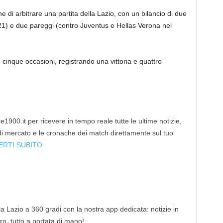
e di arbitrare una partita della Lazio, con un bilancio di due
021) e due pareggi (contro Juventus e Hellas Verona nel
n cinque occasioni, registrando una vittoria e quattro
1900.it per ricevere in tempo reale tutte le ultime notizie,
 di mercato e le cronache dei match direttamente sul tuo
ERTI SUBITO
 la Lazio a 360 gradi con la nostra app dedicata: notizie in
tro, tutto a portata di mano!