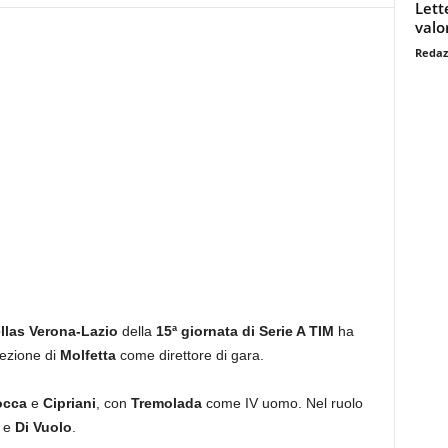
Lett
valo
Redaz
llas Verona-Lazio
della
15ª giornata di Serie A TIM
ha
ezione di
Molfetta
come direttore di gara.
occa
e
Cipriani
, con
Tremolada
come IV uomo. Nel ruolo
e
Di Vuolo
.