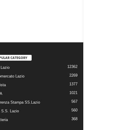
PULAR CATEGORY
12362
Lazio
2269
omercato Lazio
1377
ista
1021
 A
567
renza Stampa SS.Lazio
560
a S.S. Lazio
368
tteria