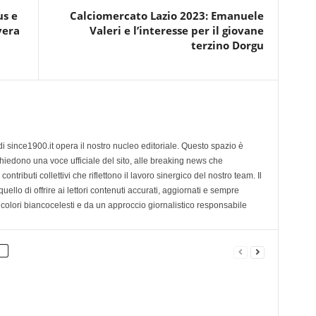
us e
Calciomercato Lazio 2023: Emanuele
vera
Valeri e l’interesse per il giovane
terzino Dorgu
di since1900.it opera il nostro nucleo editoriale. Questo spazio è
chiedono una voce ufficiale del sito, alle breaking news che
contributi collettivi che riflettono il lavoro sinergico del nostro team. Il
ello di offrire ai lettori contenuti accurati, aggiornati e sempre
 colori biancocelesti e da un approccio giornalistico responsabile