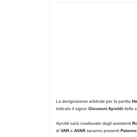
z
i
e
s
s
L
a
z
i
o
La designazione arbitrale per la partita
He
indicato il signor
Giovanni Ayroldi
della s
Ayroldi sarà coadiuvato dagli assistenti
R
di
VAR
e
AVAR
saranno presenti
Paterno