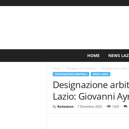
S
HOME
NEWS LAZ
i
n
Home
Designazioni Arbitrali
Designazione arbitra
c
DESIGNAZIONI ARBITRALI
NEWS LAZIO
e
Designazione arbit
1
9
Lazio: Giovanni Ayro
0
0
N
By
Redazione
-
7 Dicembre 2023
1329
o
t
i