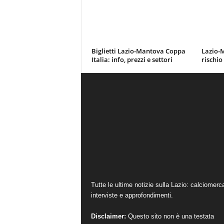
Biglietti Lazio-Mantova Coppa
Lazio-M
Italia: info, prezzi e settori
rischio
Tutte le ultime notizie sulla Lazio: calciomerc
interviste e approfondimenti.
Disclaimer:
Questo sito non è una testata