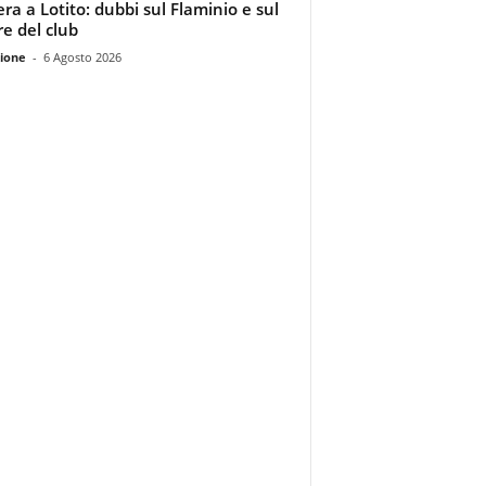
era a Lotito: dubbi sul Flaminio e sul
re del club
ione
-
6 Agosto 2026