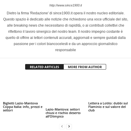
http://www.since1900.it
Dietro la firma 'Redazione' di since1900.it opera il nostro nucleo editoriale.
Questo spazio è dedicato alle notizie che richiedono una voce ufficiale del sito,
alle breaking news che necessitano di rapidità, o ai contributi collettivi che
riflettono il lavoro sinergico del nostro team. Il nostro impegno costante è
quello di offrire ai lettori contenuti accurati, aggiornati e sempre guidati dalla
passione per i colori biancocelesti e da un approccio giornalistico
responsabile
RELATED ARTICLES
MORE FROM AUTHOR
Biglietti Lazio-Mantova
Lettera a Lotito: dubbi sul
Coppa Italia: info, prezzi e
Flaminio e sul valore del
Lazio-Mantova: settori
settori
club
chiusi e rischio deserto
all’Olimpico