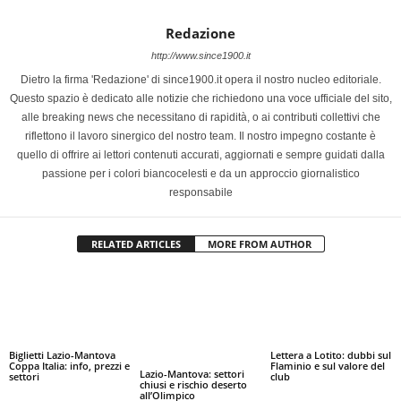
Redazione
http://www.since1900.it
Dietro la firma 'Redazione' di since1900.it opera il nostro nucleo editoriale.
Questo spazio è dedicato alle notizie che richiedono una voce ufficiale del sito,
alle breaking news che necessitano di rapidità, o ai contributi collettivi che
riflettono il lavoro sinergico del nostro team. Il nostro impegno costante è
quello di offrire ai lettori contenuti accurati, aggiornati e sempre guidati dalla
passione per i colori biancocelesti e da un approccio giornalistico
responsabile
RELATED ARTICLES
MORE FROM AUTHOR
Biglietti Lazio-Mantova
Lettera a Lotito: dubbi sul
Coppa Italia: info, prezzi e
Flaminio e sul valore del
Lazio-Mantova: settori
settori
club
chiusi e rischio deserto
all’Olimpico