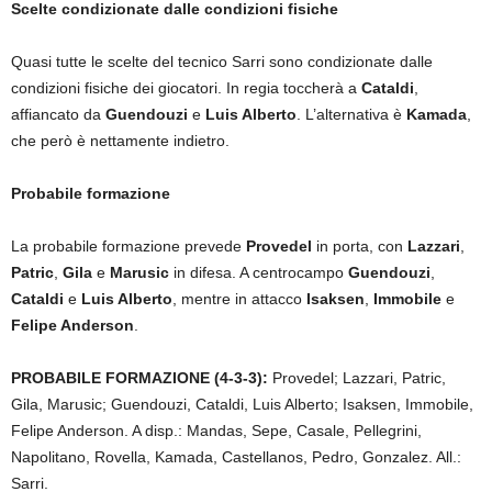
Scelte condizionate dalle condizioni fisiche
Quasi tutte le scelte del tecnico Sarri sono condizionate dalle
condizioni fisiche dei giocatori. In regia toccherà a
Cataldi
,
affiancato da
Guendouzi
e
Luis Alberto
. L’alternativa è
Kamada
,
che però è nettamente indietro.
Probabile formazione
La probabile formazione prevede
Provedel
in porta, con
Lazzari
,
Patric
,
Gila
e
Marusic
in difesa. A centrocampo
Guendouzi
,
Cataldi
e
Luis Alberto
, mentre in attacco
Isaksen
,
Immobile
e
Felipe Anderson
.
PROBABILE FORMAZIONE (4-3-3):
Provedel; Lazzari, Patric,
Gila, Marusic; Guendouzi, Cataldi, Luis Alberto; Isaksen, Immobile,
Felipe Anderson. A disp.: Mandas, Sepe, Casale, Pellegrini,
Napolitano, Rovella, Kamada, Castellanos, Pedro, Gonzalez. All.:
Sarri.