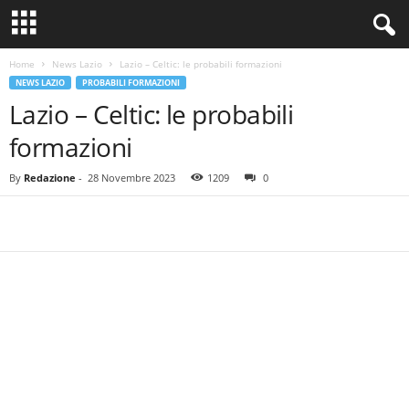
Home
News Lazio
Lazio – Celtic: le probabili formazioni
NEWS LAZIO
PROBABILI FORMAZIONI
Lazio – Celtic: le probabili
formazioni
By
Redazione
-
28 Novembre 2023
1209
0