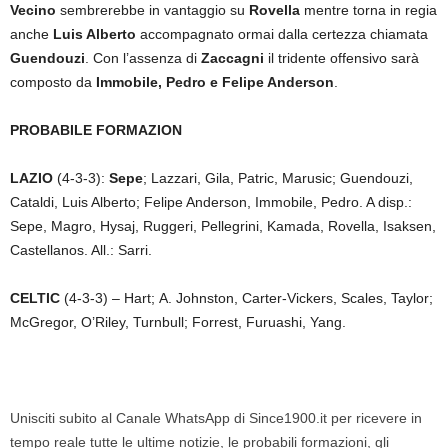
Vecino
sembrerebbe in vantaggio su
Rovella
mentre torna in regia
anche
Luis Alberto
accompagnato ormai dalla certezza chiamata
Guendouzi
. Con l’assenza di
Zaccagni
il tridente offensivo sarà
composto da
Immobile, Pedro e Felipe Anderson
.
PROBABILE FORMAZION
LAZIO
(4-3-3):
Sepe
; Lazzari, Gila, Patric, Marusic; Guendouzi,
Cataldi, Luis Alberto; Felipe Anderson, Immobile, Pedro. A disp.:
Sepe, Magro, Hysaj, Ruggeri, Pellegrini, Kamada, Rovella, Isaksen,
Castellanos. All.: Sarri.
CELTIC
(4-3-3) – Hart; A. Johnston, Carter-Vickers, Scales, Taylor;
McGregor, O’Riley, Turnbull; Forrest, Furuashi, Yang.
Unisciti subito al Canale WhatsApp di Since1900.it per ricevere in
tempo reale tutte le ultime notizie, le probabili formazioni, gli