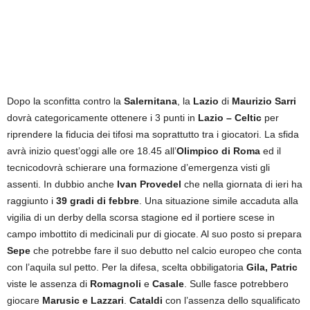
Dopo la sconfitta contro la
Salernitana
, la
Lazio
di
Maurizio Sarri
dovrà categoricamente ottenere i 3 punti in
Lazio – Celtic
per
riprendere la fiducia dei tifosi ma soprattutto tra i giocatori. La sfida
avrà inizio quest’oggi alle ore 18.45 all’
Olimpico di Roma
ed il
tecnicodovrà schierare una formazione d’emergenza visti gli
assenti. In dubbio anche
Ivan Provedel
che nella giornata di ieri ha
raggiunto i
39 gradi di febbre
. Una situazione simile accaduta alla
vigilia di un derby della scorsa stagione ed il portiere scese in
campo imbottito di medicinali pur di giocate. Al suo posto si prepara
Sepe
che potrebbe fare il suo debutto nel calcio europeo che conta
con l’aquila sul petto. Per la difesa, scelta obbiligatoria
Gila, Patric
viste le assenza di
Romagnoli
e
Casale
. Sulle fasce potrebbero
giocare
Marusic e Lazzari
.
Cataldi
con l’assenza dello squalificato