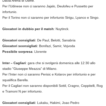
Dacia Arena di Udine.
Per l’Udinese non ci saranno Jajalo, Deulofeu e Pussetto per
infortunio.
Per il Torino non ci saranno per infortunio Sirigu, Lyanco e Singo.
Giocatori in dubbio per il match
: Nuytinck.
Giocatori consigliati
: De Paul, Belotti, Sanabria
Giocatori sconsigliati
: Bonifazi, Samir, Vojvoda
Possibile sorpresa
: Llorente
Inter – Cagliari
: gara che si svolgerà domenica alle 12:30 allo
stadio “Giuseppe Meazza” di Milano.
Per l’Inter non ci saranno Perisic e Kolarov per infortunio e per
squalifica Barella.
Per il Cagliari non saranno disponibili Sottil, Cragno, Ceppitelli, Rog
e Tramoni N per infortunio.
Giocatori consigliati
: Lukaku, Hakimi, Joao Pedro