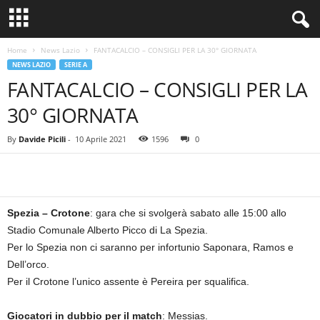
Home
News Lazio
FANTACALCIO – CONSIGLI PER LA 30° GIORNATA
NEWS LAZIO
SERIE A
FANTACALCIO – CONSIGLI PER LA
30° GIORNATA
By
Davide Picili
-
10 Aprile 2021
1596
0
Spezia – Crotone
: gara che si svolgerà sabato alle 15:00 allo
Stadio Comunale Alberto Picco di La Spezia.
Per lo Spezia non ci saranno per infortunio Saponara, Ramos e
Dell’orco.
Per il Crotone l’unico assente è Pereira per squalifica.
Giocatori in dubbio per il match
: Messias.