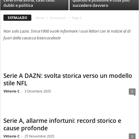
Ceferin-Gravina, caso casa:
quando è possibile e cosa può
i
dubbi e politica
succedere davvero
e
s
EXTRALAZIO
Home
ExtraLazio
Page 2
s
L
Non solo Lazio. SInce1900 vuole informare i suoi lettori con le notizie al di
a
fuori della casacca biancoceleste
z
i
o
Serie A DAZN: svolta storica verso un modello
stile NFL
Vittorio C
-
3 Dicembre 2025
0
Serie A, allarme infortuni: record storico e
cause profonde
Vittorio C
-
25 Novembre 2025
0