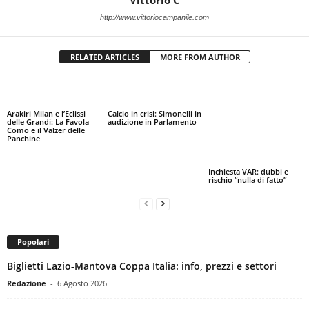
http://www.vittoriocampanile.com
RELATED ARTICLES
MORE FROM AUTHOR
Arakiri Milan e l’Eclissi
Calcio in crisi: Simonelli in
delle Grandi: La Favola
audizione in Parlamento
Como e il Valzer delle
Panchine
Inchiesta VAR: dubbi e
rischio “nulla di fatto”
Popolari
Biglietti Lazio-Mantova Coppa Italia: info, prezzi e settori
Redazione
-
6 Agosto 2026