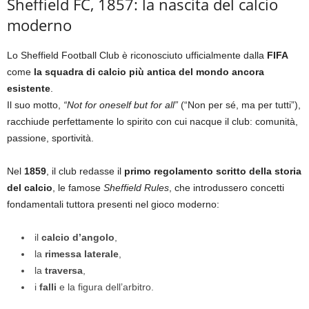
Sheffield FC, 1857: la nascita del calcio
moderno
Lo Sheffield Football Club è riconosciuto ufficialmente dalla
FIFA
come
la squadra di calcio più antica del mondo ancora
esistente
.
Il suo motto,
“Not for oneself but for all”
(“Non per sé, ma per tutti”),
racchiude perfettamente lo spirito con cui nacque il club: comunità,
passione, sportività.
Nel
1859
, il club redasse il
primo regolamento scritto della storia
del calcio
, le famose
Sheffield Rules
, che introdussero concetti
fondamentali tuttora presenti nel gioco moderno:
il
calcio d’angolo
,
la
rimessa laterale
,
la
traversa
,
i
falli
e la figura dell’arbitro.