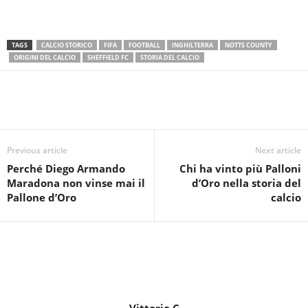
TAGS
CALCIO STORICO
FIFA
FOOTBALL
INGHILTERRA
NOTTS COUNTY
ORIGINI DEL CALCIO
SHEFFIELD FC
STORIA DEL CALCIO
Previous article
Next article
Perché Diego Armando
Chi ha vinto più Palloni
Maradona non vinse mai il
d’Oro nella storia del
Pallone d’Oro
calcio
Vittorio C