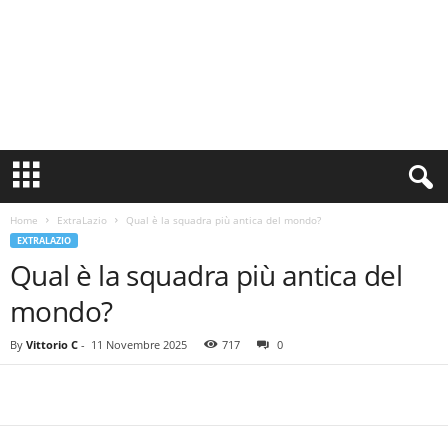
S
i
n
Home
ExtraLazio
Qual è la squadra più antica del mondo?
c
EXTRALAZIO
e
Qual è la squadra più antica del
1
9
mondo?
0
0
By
Vittorio C
-
11 Novembre 2025
717
0
N
o
t
i
z