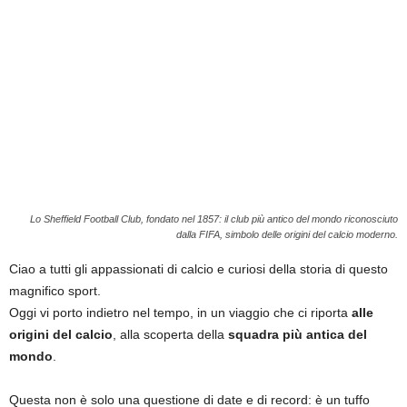
i
e
s
s
L
a
z
i
o
Lo Sheffield Football Club, fondato nel 1857: il club più antico del mondo riconosciuto
dalla FIFA, simbolo delle origini del calcio moderno.
Ciao a tutti gli appassionati di calcio e curiosi della storia di questo
magnifico sport.
Oggi vi porto indietro nel tempo, in un viaggio che ci riporta
alle
origini del calcio
, alla scoperta della
squadra più antica del
mondo
.
Questa non è solo una questione di date e di record: è un tuffo