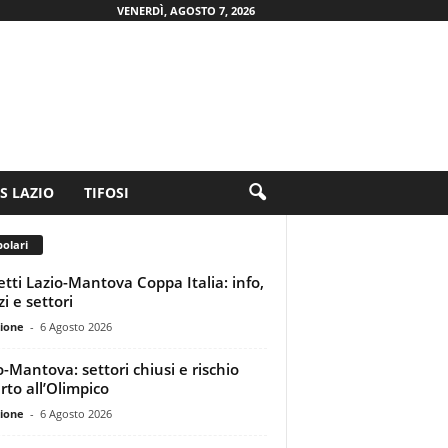
VENERDÌ, AGOSTO 7, 2026
.S LAZIO
TIFOSI
olari
ietti Lazio-Mantova Coppa Italia: info,
i e settori
ione
-
6 Agosto 2026
o-Mantova: settori chiusi e rischio
rto all’Olimpico
ione
-
6 Agosto 2026