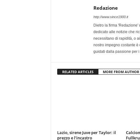
Redazione
http://www.since1900.it
Dietro la firma 'Redazione' 
dedicato alle notizie che ri
necessitano di rapidità, o ai 
nostro impegno costante è qu
guidati dalla passione per i
RELATED ARTICLES
MORE FROM AUTHOR
Lazio, sirene Juve per Taylor: il
Calciom
prezzo e l’incastro
Fullkru