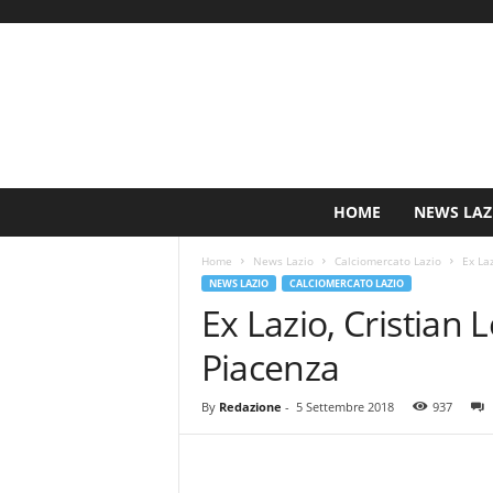
S
HOME
NEWS LAZ
i
n
Home
News Lazio
Calciomercato Lazio
Ex La
c
NEWS LAZIO
CALCIOMERCATO LAZIO
e
Ex Lazio, Cristian
1
9
Piacenza
0
0
N
By
Redazione
-
5 Settembre 2018
937
o
t
i