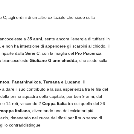
 C, agli ordini di un altro ex laziale che siede sulla
biancoceleste a
35 anni
, sente ancora l’energia di tuffarsi in
e non ha intenzione di appendere gli scarpini al chiodo, il
 riparte dalla
Serie C
, con la maglia del
Pro Piacenza
,
o biancoceleste
Giuliano Giannichedda
, che siede sulla
ntos
,
Panathinaikos
,
Ternana
e
Lugano
, il
o a dare il suo contributo e la sua esperienza tra le fila del
della prima squadra della capitale, per ben 9 anni, dal
 e 14 reti, vincendo 2
Coppa Italia
tra cui quella del 26
coppa Italiana
, diventando uno dei calciatori più
 Lazio, rimanendo nel cuore dei tifosi per il suo senso di
gi lo contraddistingue.