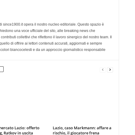
di since1900.it opera il nostro nucleo editoriale. Questo spazio è
chiedono una voce ufficiale del sito, alle breaking news che
contributi collettivi che riflettono il lavoro sinergico del nostro team. Il
ello di offrire ai lettori contenuti accurati, aggiornati e sempre
 colori biancocelesti e da un approccio giornalistico responsabile
ercato Lazio: offerto
Lazio, caso Markmann: affare a
g, Ratkov in uscita
rischio, il giocatore frena