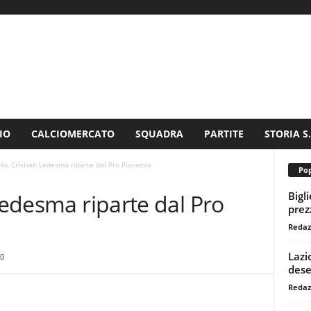
IO
CALCIOMERCATO
SQUADRA
PARTITE
STORIA S
zio, Cristian Ledesma riparte dal Pro Piacenza
Pop
Bigl
 Ledesma riparte dal Pro
prezz
Redaz
Lazi
0
dese
Redaz