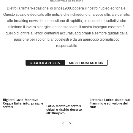
http://www.since1900.it
Dietro la firma 'Redazione' di since1900.it opera il nostro nucleo editoriale.
Questo spazio è dedicato alle notizie che richiedono una voce ufficiale del sito,
alle breaking news che necessitano di rapidità, o ai contributi collettivi che
riflettono il lavoro sinergico del nostro team. Il nostro impegno costante è
quello di offrire ai lettori contenuti accurati, aggiornati e sempre guidati dalla
passione per i colori biancocelesti e da un approccio giornalistico
responsabile
RELATED ARTICLES
MORE FROM AUTHOR
Biglietti Lazio-Mantova
Lettera a Lotito: dubbi sul
Coppa Italia: info, prezzi e
Flaminio e sul valore del
Lazio-Mantova: settori
settori
club
chiusi e rischio deserto
all’Olimpico