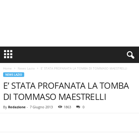
S
i
n
Home
News Lazio
E’ STATA PROFANATA LA TOMBA DI TOMMASO MAESTRELLI
c
NEWS LAZIO
e
E’ STATA PROFANATA LA TOMBA
1
9
DI TOMMASO MAESTRELLI
0
0
By
Redazione
-
7 Giugno 2013
1863
0
N
o
t
i
z