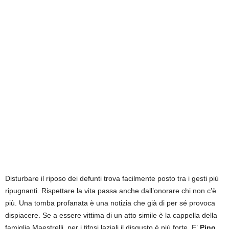
Disturbare il riposo dei defunti trova facilmente posto tra i gesti più
ripugnanti. Rispettare la vita passa anche dall’onorare chi non c’è
più. Una tomba profanata è una notizia che già di per sé provoca
dispiacere. Se a essere vittima di un atto simile è la cappella della
famiglia Maestrelli, per i tifosi laziali il disgusto è più forte.
E’
Pino