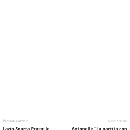
Previous article
Next article
Lazio-Sparta Praga: le
Antonelli: “La partita con