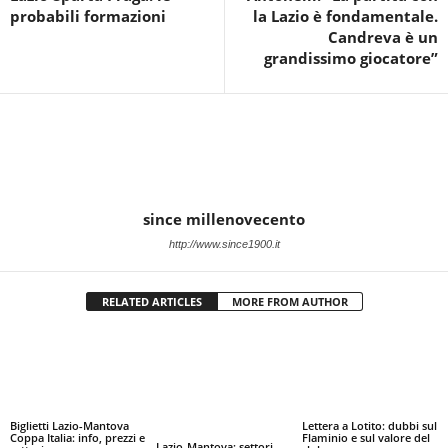
probabili formazioni
la Lazio è fondamentale.
Candreva è un
grandissimo giocatore”
since millenovecento
http://www.since1900.it
RELATED ARTICLES
MORE FROM AUTHOR
Biglietti Lazio-Mantova
Lettera a Lotito: dubbi sul
Coppa Italia: info, prezzi e
Flaminio e sul valore del
Lazio-Mantova: settori