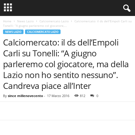
Home
News Lazio
Calciomercato Lazio
Calciomercato: il ds dell’Empoli Carli su
Tonelli: “A giugno parleremo col giocatore,...
NEWS LAZIO
CALCIOMERCATO LAZIO
Calciomercato: il ds dell’Empoli
Carli su Tonelli: “A giugno
parleremo col giocatore, ma della
Lazio non ho sentito nessuno”.
Candreva piace all’Inter
By
since millenovecento
-
17 Marzo 2016
812
0