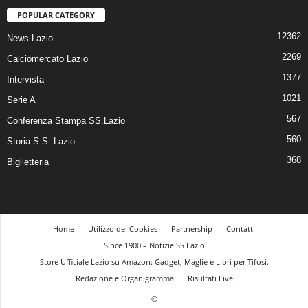
POPULAR CATEGORY
12362
News Lazio
2269
Calciomercato Lazio
1377
Intervista
1021
Serie A
567
Conferenza Stampa SS.Lazio
560
Storia S.S. Lazio
368
Biglietteria
Home
Utilizzo dei Cookies
Partnership
Contatti
Since 1900 – Notizie SS Lazio
Store Ufficiale Lazio su Amazon: Gadget, Maglie e Libri per Tifosi.
Redazione e Organigramma
Risultati Live
©