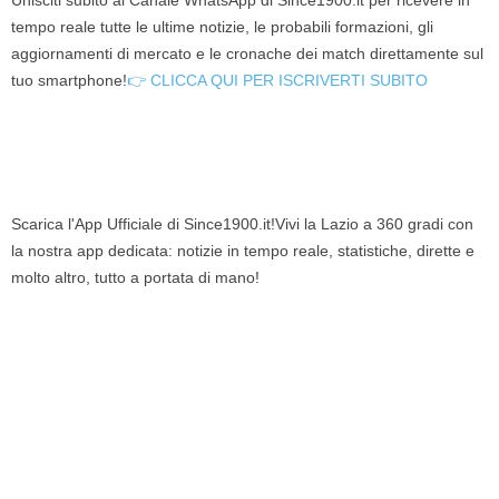
Unisciti subito al Canale WhatsApp di Since1900.it per ricevere in
tempo reale tutte le ultime notizie, le probabili formazioni, gli
aggiornamenti di mercato e le cronache dei match direttamente sul
tuo smartphone!
👉 CLICCA QUI PER ISCRIVERTI SUBITO
Scarica l'App Ufficiale di Since1900.it!Vivi la Lazio a 360 gradi con
la nostra app dedicata: notizie in tempo reale, statistiche, dirette e
molto altro, tutto a portata di mano!